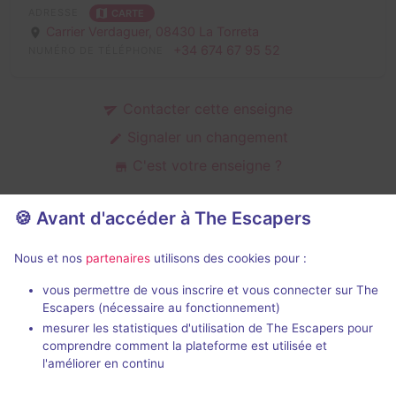
ADRESSE
CARTE
Carrier Verdaguer,
08430 La Torreta
+34 674 67 95 52
NUMÉRO DE TÉLÉPHONE
Contacter cette enseigne
Signaler un changement
C'est votre enseigne ?
🍪 Avant d'accéder à The Escapers
Salles d'escape game de Haunt
Nous et nos
partenaires
utilisons des cookies pour :
Escape
vous permettre de vous inscrire et vous connecter sur The
Escapers (nécessaire au fonctionnement)
mesurer les statistiques d'utilisation de The Escapers pour
comprendre comment la plateforme est utilisée et
l'améliorer en continu
Ouverture prochaine
90 min