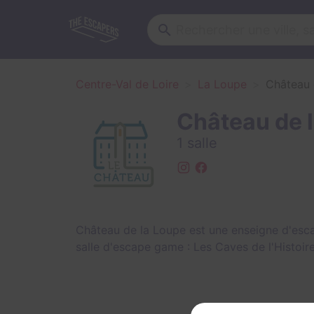
Centre-Val de Loire
La Loupe
Château 
Château de 
1 salle
Château de la Loupe est une enseigne d'esc
salle d'escape game :
Les Caves de l'Histoir