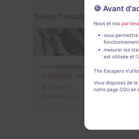
🍪 Avant d'
Salles d'escape game de Châ
Nous et nos
partena
vous permettre 
fonctionnement
mesurer les sta
est utilisée et 
Les Caves de l'Histoire
The Escapers n'utili
Aucun avis
Vous disposez de la
3-8 joueurs
Pour débuter
notre page CGU en ba
Historique / Culturel
18€