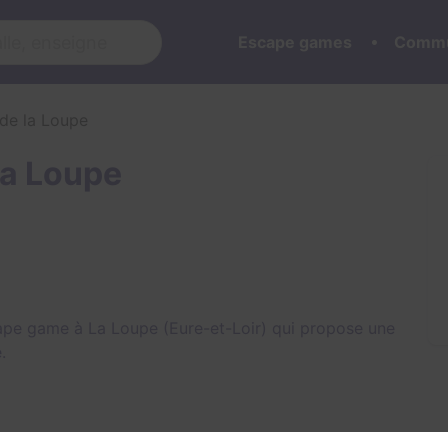
Escape games
Commu
de la Loupe
la Loupe
ape game à La Loupe (Eure-et-Loir) qui propose une
e
.