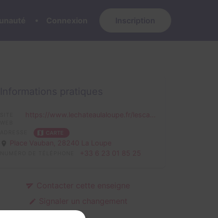
nauté
Connexion
Inscription
Informations pratiques
https://www.lechateaulaloupe.fr/lesca...
SITE
WEB
ADRESSE
CARTE
Place Vauban,
28240 La Loupe
+33 6 23 01 85 25
NUMÉRO DE TÉLÉPHONE
Contacter cette enseigne
Signaler un changement