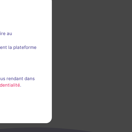
ire au
ent la plateforme
ous rendant dans
dentialité
.