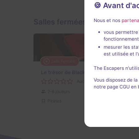
🍪 Avant d'
Salles fermées de Entrée de 
Nous et nos
partena
vous permettre 
fonctionnement
mesurer les sta
est utilisée et 
Salle fermée
20 min
The Escapers n'utili
Le trésor de Blackwater
Vous disposez de la
Aucun avis
notre page CGU en ba
2-6 joueurs
Inconnue
Pirates