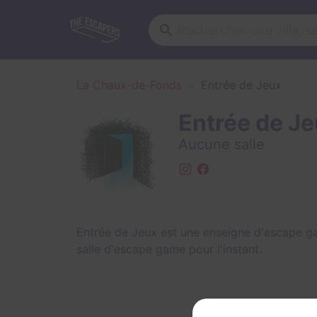
La Chaux-de-Fonds
Entrée de Jeux
Entrée de J
Aucune salle
Entrée de Jeux est une enseigne d'escape 
salle d'escape game pour l'instant.