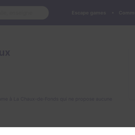
Escape games
Commu
eux
game à La Chaux-de-Fonds qui ne propose aucune