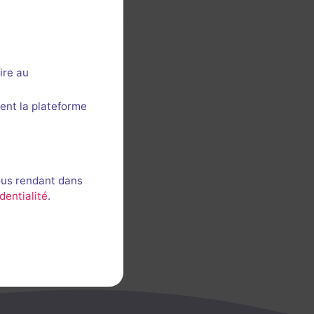
ire au
ent la plateforme
ous rendant dans
dentialité
.