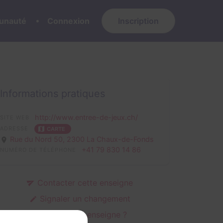
nauté
Connexion
Inscription
Informations pratiques
http://www.entree-de-jeux.ch/
SITE WEB
ADRESSE
CARTE
Rue du Nord 50,
2300 La Chaux-de-Fonds
+41 79 830 14 86
NUMÉRO DE TÉLÉPHONE
Contacter cette enseigne
Signaler un changement
C'est votre enseigne ?