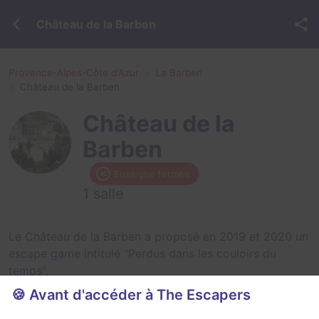
Château de la Barben
Provence-Alpes-Côte d'Azur
La Barben
Château de la Barben
Château de la
Barben
Enseigne fermée
1 salle
Le Château de la Barben a proposé en 2019 et 2020 un
escape game intitulé "Perdus dans les couloirs du
temps".
🍪 Avant d'accéder à The Escapers