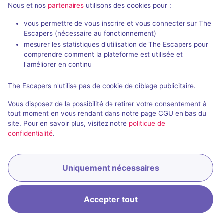
Nous et nos
partenaires
utilisons des cookies pour :
Salles fermées de Château de la
Barben
vous permettre de vous inscrire et vous connecter sur The
Escapers (nécessaire au fonctionnement)
mesurer les statistiques d'utilisation de The Escapers pour
comprendre comment la plateforme est utilisée et
l'améliorer en continu
The Escapers n'utilise pas de cookie de ciblage publicitaire.
Salle fermée
90 min
Vous disposez de la possibilité de retirer votre consentement à
Perdus dans les couloirs du temps
tout moment en vous rendant dans notre page CGU en bas du
site. Pour en savoir plus, visitez notre
politique de
Aucun avis
confidentialité
.
2 - 7
Inconnue
Historique / Culturel
Uniquement nécessaires
Accepter tout
Accueil
Recherche
Connexion
Menu