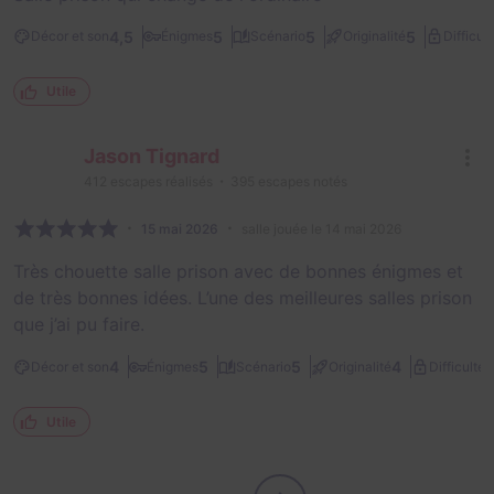
4,5
5
5
5
Décor et son
Énigmes
Scénario
Originalité
Difficult
Utile
Jason Tignard
412
escapes réalisés
395
escapes notés
15 mai 2026
salle jouée le 14 mai 2026
Très chouette salle prison avec de bonnes énigmes et
de très bonnes idées. L’une des meilleures salles prison
que j’ai pu faire.
2
4
5
5
4
Décor et son
Énigmes
Scénario
Originalité
Difficulté
Utile