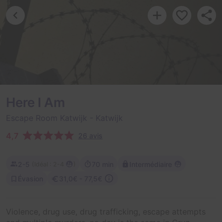
Here I Am
Escape Room Katwijk
- Katwijk
4,7
26 avis
2-5
70 min
Intermédiaire
(
)
Idéal : 2-4
Évasion
31,0€ - 77,5€
Violence, drug use, drug trafficking, escape attempts