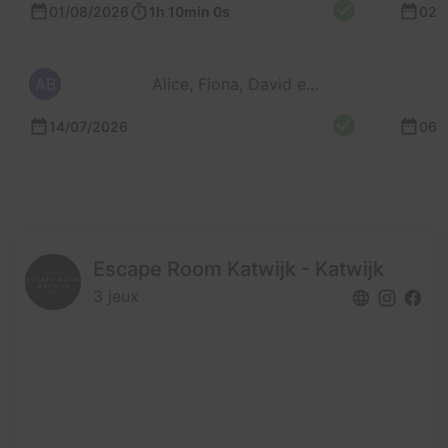
01/08/2026
1h 10min 0s
02/
AB
Alice, Fiona, David et Régis
14/07/2026
06/
Escape Room Katwijk - Katwijk
3 jeux