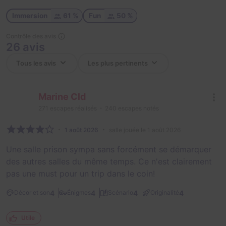
Immersion
61 %
Fun
50 %
Contrôle des avis
26 avis
Marine Cld
271
escapes réalisés
240
escapes notés
1 août 2026
salle jouée le 1 août 2026
Une salle prison sympa sans forcément se démarquer
des autres salles du même temps. Ce n'est clairement
pas une must pour un trip dans le coin!
4
4
4
4
Décor et son
Énigmes
Scénario
Originalité
Utile