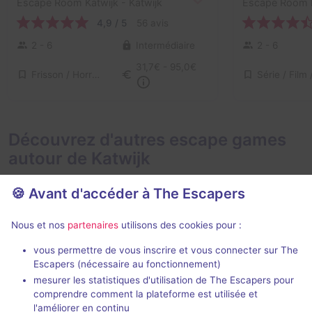
Escape Room Katwijk
- Katwijk
Escape Room K
4,9 / 5
56 avis
2 - 6
Intermédiaire
2 - 6
31,7€ - 95,0€
Frisson / Horreur
Découvrez d'autres escape games
autour de Katwijk
🍪 Avant d'accéder à The Escapers
Nous et nos
partenaires
utilisons des cookies pour :
90 min
vous permettre de vous inscrire et vous connecter sur The
Escapers (nécessaire au fonctionnement)
Geppetto
Inferno
mesurer les statistiques d'utilisation de The Escapers pour
Timed Adventures
- Katwijk
Timed Adventu
comprendre comment la plateforme est utilisée et
4,7 / 5
18 avis
l'améliorer en continu