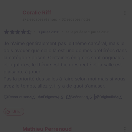
Coralie Riff
272
escapes réalisés
62
escapes notés
3 juillet 2026
salle jouée le 2 juillet 2026
Je n'aime généralement pas le thème carcéral, mais je
dois avouer que celle là est une de mes préférées dans
la catégorie prison. Certaines énigmes sont originales
et rigolotes, le thème est bien respecté et la salle est
plaisante à jouer.
Pas la priorité des salles à faire selon moi mais si vous
avez le temps, allez y, il y a de quoi s'amuser.
4,5
4,5
4,5
4,5
Décor et son
Énigmes
Scénario
Originalité
Utile
Mathieu Perrenoud