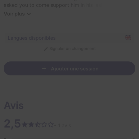
asked you to come support him in his last hours. Can
you and your team save him and prove his innocence
Voir plus
before it is too late?
Langues disponibles
Signaler un changement
Ajouter une session
Avis
2,5
• 1 avis