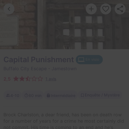
Capital Punishment
En visio
Buffalo City Escape
- Jamestown
2,5
1 avis
Enquête / Mystère
4-10
60 min
Intermédiaire
Brock Charlston, a dear friend, has been on death row
for a number of years for a crime he most certainly did
not commit. His time is coming to an end and he's