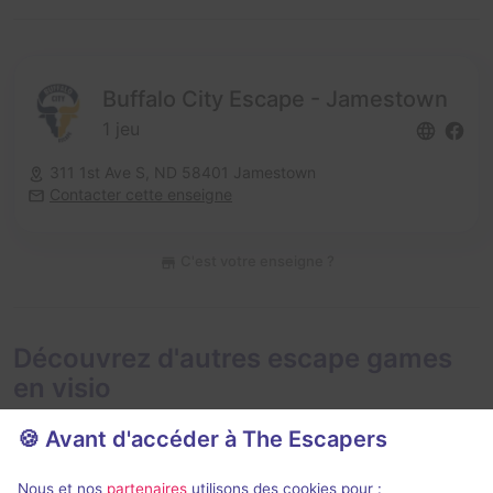
Buffalo City Escape - Jamestown
1 jeu
311 1st Ave S,
ND 58401 Jamestown
Contacter cette enseigne
C'est votre enseigne ?
Découvrez d'autres escape games
en visio
🍪 Avant d'accéder à The Escapers
Nous et nos
partenaires
utilisons des cookies pour :