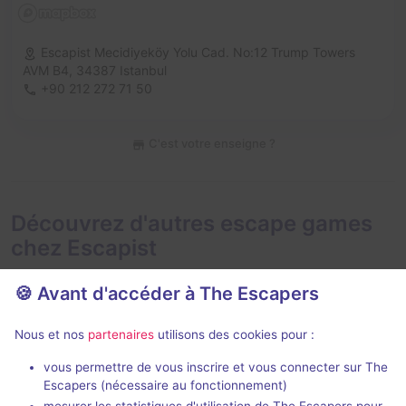
Escapist Mecidiyeköy Yolu Cad. No:12 Trump Towers
AVM B4,
34387 Istanbul
+90 212 272 71 50
C'est votre enseigne ?
Découvrez d'autres escape games
chez Escapist
🍪 Avant d'accéder à The Escapers
Nous et nos
partenaires
utilisons des cookies pour :
vous permettre de vous inscrire et vous connecter sur The
Escapers (nécessaire au fonctionnement)
Cargo
Agatha's Ke