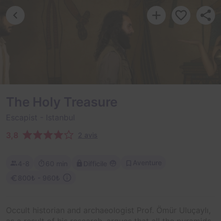
The Holy Treasure
Escapist
- Istanbul
3,8
2 avis
Aventure
4-8
60 min
Difficile
800₺ - 960₺
Occult historian and archaeologist Prof. Ömür Uluçaylı,
as a result of his research, argues that all the pyramids