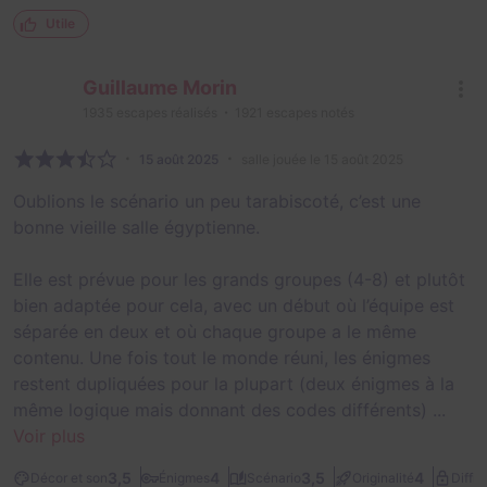
Utile
Guillaume Morin
1935
escapes réalisés
1921
escapes notés
15 août 2025
salle jouée le 15 août 2025
Oublions le scénario un peu tarabiscoté, c’est une
bonne vieille salle égyptienne.
Elle est prévue pour les grands groupes (4-8) et plutôt
bien adaptée pour cela, avec un début où l’équipe est
séparée en deux et où chaque groupe a le même
contenu. Une fois tout le monde réuni, les énigmes
restent dupliquées pour la plupart (deux énigmes à la
même logique mais donnant des codes différents) ...
Voir plus
3,5
4
3,5
4
Décor et son
Énigmes
Scénario
Originalité
Diffic