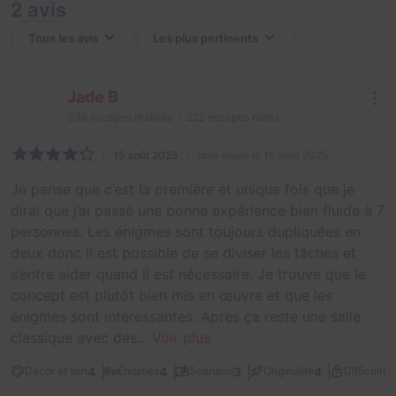
2 avis
Jade B
338
escapes réalisés
222
escapes notés
15 août 2025
salle jouée le 15 août 2025
Je pense que c’est la première et unique fois que je
dirai que j’ai passé une bonne expérience bien fluide à 7
personnes. Les énigmes sont toujours dupliquées en
deux donc il est possible de se diviser les tâches et
s’entre aider quand il est nécessaire. Je trouve que le
concept est plutôt bien mis en œuvre et que les
énigmes sont intéressantes. Après ça reste une salle
classique avec des...
Voir plus
3
4
4
3
4
Décor et son
Énigmes
Scénario
Originalité
Difficulté