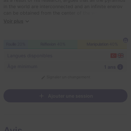
in the world are interconnected and an infinite energy
can be obtained from the center of the world thanks to
these connections. He went on an expedition to the
Voir plus
depths of the Cheops Pyramid in order to prove this
theory.
Fouille
20%
Réflexion
40%
Manipulation
40%
Langues disponibles
Âge minimum
1 ans
Signaler un changement
Ajouter une session
Avis