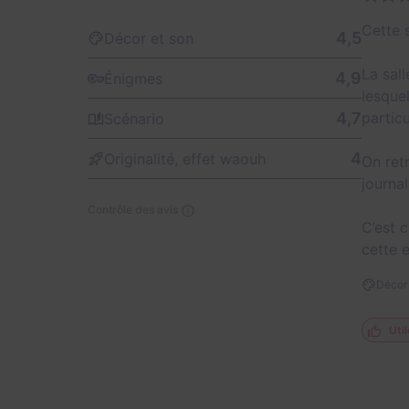
Cette 
4,5
Décor et son
La sal
4,9
Énigmes
lesque
4,7
particu
Scénario
4
Originalité, effet waouh
On retr
journa
Contrôle des avis
C’est c
cette 
Décor 
Util