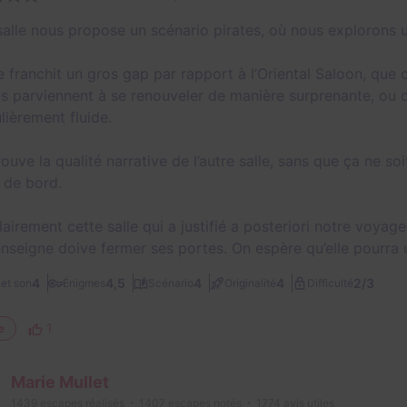
salle nous propose un scénario pirates, où nous explorons 
le franchit un gros gap par rapport à l’Oriental Saloon, que 
ls parviennent à se renouveler de manière surprenante, ou d
lièrement fluide.
ouve la qualité narrative de l’autre salle, sans que ça ne so
l de bord.
lairement cette salle qui a justifié a posteriori notre voya
enseigne doive fermer ses portes. On espère qu’elle pourra 
2/3
4
4,5
4
4
et son
Énigmes
Scénario
Originalité
Difficulté
1
e
Marie Mullet
1439
escapes réalisés
1407
escapes notés
1774
avis utiles