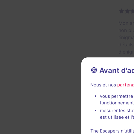
Mon am
non pl
énigma
détail
d'énig
la dif
un peu
🍪 Avant d'
Util
Nous et nos
partena
vous permettre 
AP
fonctionnement
mesurer les sta
est utilisée et 
Très b
The Escapers n'utili