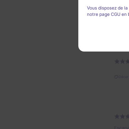
très b
Vous disposez de la
Décor 
notre page CGU en ba
Util
Décor 
Escape