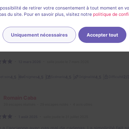
on moment. Merci pour l'accueil !
 possibilité de retirer votre consentement à tout moment en v
2/3
5
5
5
3,5
et son
Énigmes
Scénario
Originalité
Difficulté
s du site. Pour en savoir plus, visitez notre
politique de confi
e
Uniquement nécessaires
Accepter tout
Kim Vuong
244
escapes réalisés
196
escapes notés
27
avis utiles
12 mars 2026
salle jouée le 7 mars 2026
2/
4,5
4,5
4,5
4,5
et son
Énigmes
Scénario
Originalité
Difficulté
Romain Caba
39
escapes réalisés
29
escapes notés
4
avis utiles
1 août 2025
salle jouée le 31 juillet 2025
 a l'ancienne avec pas mal de cadenas. La simplicité fait s