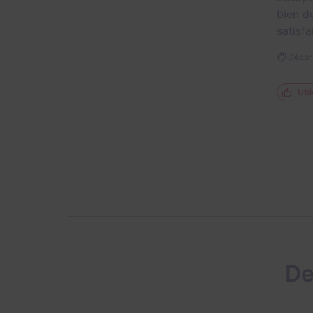
bien d
satisfa
Décor 
Util
De