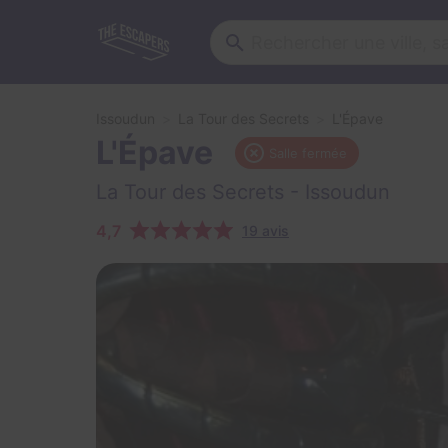
Issoudun
La Tour des Secrets
L'Épave
L'Épave
Salle fermée
La Tour des Secrets
- Issoudun
4,7
19 avis