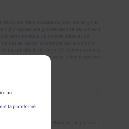
our personne. Mon appétence pour les énigmes
ate qui propose une grande densité de contenu
ntité astronomique de bonnes idées et de
ur ne pas se laisser submerger par le nombre
 ne pas perdre le fil rouge ! Et comme promis,
e plus grand bonheur de ceux qui aiment pousser
ire au
ent la plateforme
 cet escape indépendant. Nous avons passé un