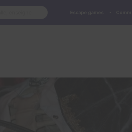
Escape games
Commu