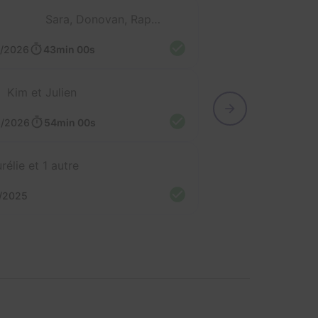
Sara, Donovan, Raphael et Adrian
3/2026
43min 00s
Kim et Julien
3/2026
54min 00s
rélie et 1 autre
/2025