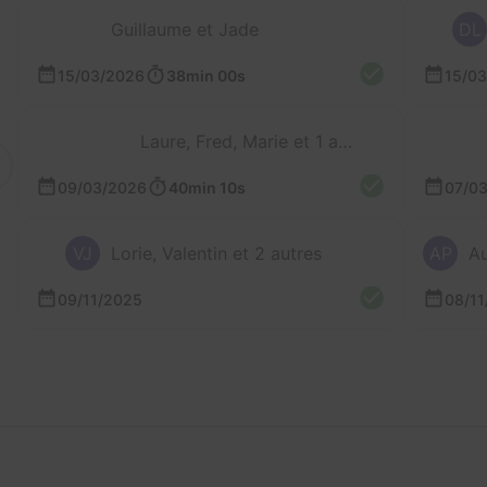
Guillaume et Jade
DL
15/03/2026
38min 00s
15/0
Laure, Fred, Marie et 1 autre
09/03/2026
40min 10s
07/0
VJ
Lorie, Valentin et 2 autres
AP
Au
09/11/2025
08/11