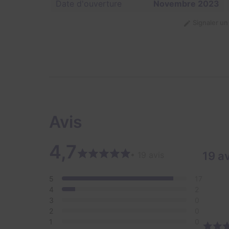
Date d'ouverture
Novembre 2023
Signaler u
Avis
4,7
19 a
• 19 avis
5
17
4
2
3
0
2
0
1
0