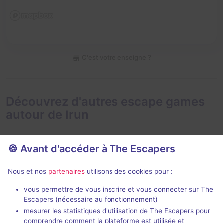
C'est votre enseigne ?
Découvrez d'autres escape games
autour de Irun
🍪 Avant d'accéder à The Escapers
Nous et nos
partenaires
utilisons des cookies pour :
En extéri
vous permettre de vous inscrire et vous connecter sur The
Les Mystères de Pellot
Mystery Tra
Escapers (nécessaire au fonctionnement)
Hendaye Tourisme
- Hendaye
Mystery Travel
mesurer les statistiques d'utilisation de The Escapers pour
Luz
comprendre comment la plateforme est utilisée et
5 / 5
1 avis