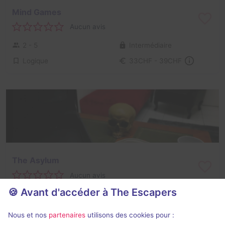
Mind Games
Aucun avis
2 - 5
Intermédiaire
Logique
33CHF - 39CHF
The Asylum
Aucun avis
🍪 Avant d'accéder à The Escapers
2 - 10
Intermédiaire
Virus / Asile / Hôpital
30CHF - 39CHF
Nous et nos
partenaires
utilisons des cookies pour :