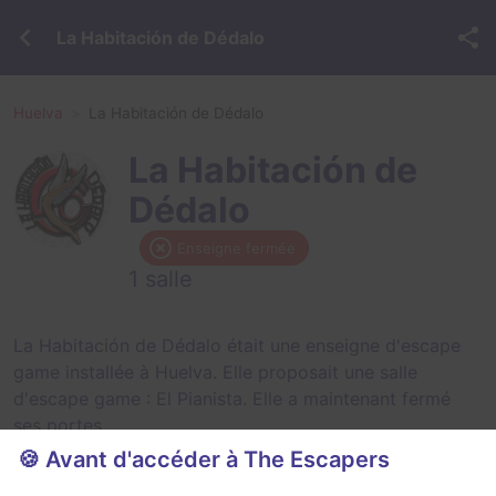
La Habitación de Dédalo
Huelva
La Habitación de Dédalo
La Habitación de
Dédalo
Enseigne fermée
1 salle
La Habitación de Dédalo était une enseigne d'escape
game installée à Huelva. Elle proposait une salle
d'escape game :
El Pianista
. Elle a maintenant fermé
ses portes.
🍪 Avant d'accéder à The Escapers