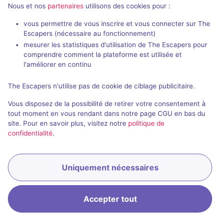
Nous et nos
partenaires
utilisons des cookies pour :
Salles fermées de La Habitación de
Dédalo
vous permettre de vous inscrire et vous connecter sur The
Escapers (nécessaire au fonctionnement)
mesurer les statistiques d'utilisation de The Escapers pour
comprendre comment la plateforme est utilisée et
l'améliorer en continu
The Escapers n'utilise pas de cookie de ciblage publicitaire.
Salle fermée
Vous disposez de la possibilité de retirer votre consentement à
El Pianista
tout moment en vous rendant dans notre page CGU en bas du
site. Pour en savoir plus, visitez notre
politique de
Aucun avis
confidentialité
.
2 - 15
Inconnue
Enquête / Mystère
Uniquement nécessaires
Accepter tout
Accueil
Recherche
Connexion
Menu