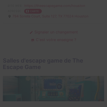
https://theescapegame.com/houston
SITE WEB
ADRESSE
CARTE
794 Sorella Court, Suite 127,
TX 77024 Houston
Signaler un changement
C'est votre enseigne ?
Salles d'escape game de The
Escape Game