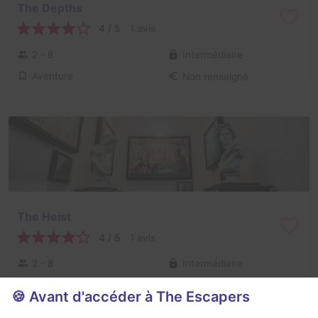
The Depths
4 / 5
1 avis
2 - 8
Intermédiaire
Aventure
Non renseigné
The Heist
4 / 5
1 avis
2 - 8
Intermédiaire
Cambriolage
Non renseigné
🍪 Avant d'accéder à The Escapers