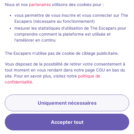
Nous et nos
partenaires
utilisons des cookies pour :
Jeux en visio de The Escape Game
vous permettre de vous inscrire et vous connecter sur The
Escapers (nécessaire au fonctionnement)
mesurer les statistiques d'utilisation de The Escapers pour
comprendre comment la plateforme est utilisée et
l'améliorer en continu
En visio
The Escapers n'utilise pas de cookie de ciblage publicitaire.
The Depths
Vous disposez de la possibilité de retirer votre consentement à
4,5 / 5
1 avis
tout moment en vous rendant dans notre page CGU en bas du
site. Pour en savoir plus, visitez notre
politique de
2 - 8
Intermédiaire
confidentialité
.
Aventure
Non renseigné
Uniquement nécessaires
Accepter tout
Accueil
Recherche
Connexion
Menu