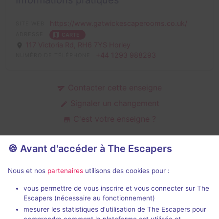
Informations pratiques
https://www.gatwickescaperooms.co.uk/
SITE WEB
ADRESSE
CARTE
117 Victoria Rd,
RH6 7YS Horley
+44 1293 988293
NUMÉRO DE TÉLÉPHONE
Contacter cette enseigne
Signaler un changement
C'est votre enseigne ?
🍪 Avant d'accéder à The Escapers
Salles d'escape game de Gatwick
Nous et nos
partenaires
utilisons des cookies pour :
Escape Rooms
vous permettre de vous inscrire et vous connecter sur The
Escapers (nécessaire au fonctionnement)
mesurer les statistiques d'utilisation de The Escapers pour