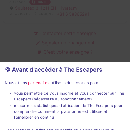
ADRESSE
CARTE
Spuisteeg 3,
1211 EH Hilversum
+31 6 58865291
NUMÉRO DE TÉLÉPHONE
Contacter cette enseigne
Signaler un changement
C'est votre enseigne ?
🍪 Avant d'accéder à The Escapers
Salles d'escape game de Escape
Nous et nos
partenaires
utilisons des cookies pour :
Café
vous permettre de vous inscrire et vous connecter sur The
Escapers (nécessaire au fonctionnement)
mesurer les statistiques d'utilisation de The Escapers pour
comprendre comment la plateforme est utilisée et
l'améliorer en continu
75 min