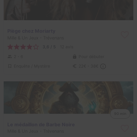
Piège chez Moriarty
Mille & Un Jeux
- Trévenans
3,6 / 5
12 avis
2 - 6
Pour débuter
Enquête / Mystère
22€ - 38€
90 min
Le médaillon de Barbe Noire
Mille & Un Jeux
- Trévenans