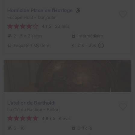
Homicide Place de l'Horloge
Escape Hunt
- Danjoutin
4 / 5
23 avis
2 - 5
× 2 salles
Intermédiaire
Enquête / Mystère
21€ - 36€
L'atelier de Bartholdi
La Clé du Bastion
- Belfort
4,6 / 5
6 avis
6 - 10
Difficile