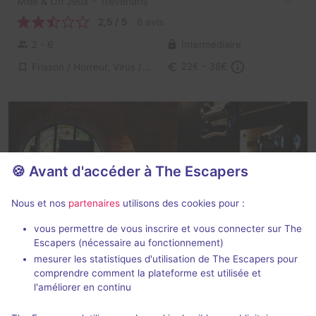
Mille & Un Jeux
- Trévenans
2,5 / 5
6 avis
2 - 6
Intermédiaire
Frisson / Horreur, Virus / Asile / Hôpital
22€ - 38€
🍪 Avant d'accéder à The Escapers
Escape box
90 min
Perceurs de Coffres
Nous et nos
partenaires
utilisons des cookies pour :
La Clé du Bastion
- Belfort
vous permettre de vous inscrire et vous connecter sur The
Aucun avis
Escapers (nécessaire au fonctionnement)
mesurer les statistiques d'utilisation de The Escapers pour
2 - 5
× 10 équipes
Inconnue
comprendre comment la plateforme est utilisée et
Logique
18€ - 24€
l'améliorer en continu