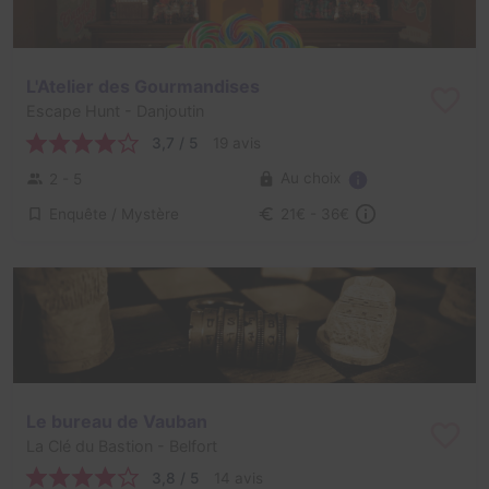
L'Atelier des Gourmandises
Escape Hunt
- Danjoutin
3,7 / 5
19 avis
Au choix
2 - 5
Enquête / Mystère
21€ - 36€
Le bureau de Vauban
La Clé du Bastion
- Belfort
3,8 / 5
14 avis