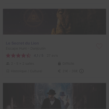
Le Secret du Lion
Escape Hunt
- Danjoutin
4,1 / 5
27 avis
2 - 5
× 2 salles
Difficile
Historique / Culturel
21€ - 36€