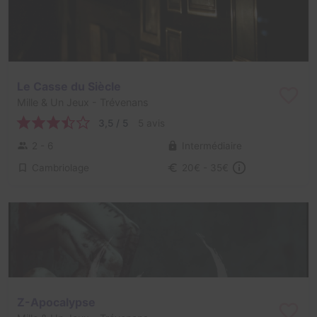
Le Casse du Siècle
Mille & Un Jeux
- Trévenans
3,5 / 5
5 avis
2 - 6
Intermédiaire
Cambriolage
20€ - 35€
Z-Apocalypse