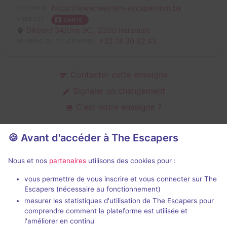
https://www.western-escaperoom.be
SITE WEB
ADRESSE
CARTE
Dikberd 34/Unit 3C,,
2200 Herentals
+32 14 30 92 43
NUMÉRO DE TÉLÉPHONE
Contacter cette enseigne
Signaler un changement
C'est votre enseigne ?
🍪 Avant d'accéder à The Escapers
Salles d'escape game de Western
Nous et nos
partenaires
utilisons des cookies pour :
Escape Room
vous permettre de vous inscrire et vous connecter sur The
Escapers (nécessaire au fonctionnement)
mesurer les statistiques d'utilisation de The Escapers pour
comprendre comment la plateforme est utilisée et
l'améliorer en continu