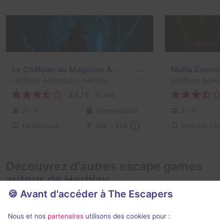
Le Château du Magicien Arkamus
Mafia Bianch
Limitless Adventure
- Herblay
Limitless Adve
3,5 / 5
4 avis
2 - 6
Intermédiaire
2 - 6
Fantastique
28€ - 42€
Découvrez d'autres escape games
autour de Herblay
🍪 Avant d'accéder à The Escapers
Nous et nos
partenaires
utilisons des cookies pour :