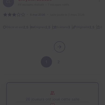
CL
44
escapes réalisés
7
escapes notés
6 mai 2026
salle jouée le 3 mars 2026
2,5
2,5
3
2,5
Décor et son
Énigmes
Scénario
Originalité
Dif
1
2
26 joueurs ont joué cette salle