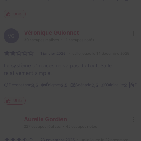
Utile
Véronique Guionnet
VG
39
escapes réalisés
11
escapes notés
1 janvier 2026
salle jouée le 14 décembre 2025
Le système d"indices ne va pas du tout. Salle
relativement simple.
3,5
2,5
2,5
2
Décor et son
Énigmes
Scénario
Originalité
Dif
Utile
Aurelie Gordien
227
escapes réalisés
42
escapes notés
23 novembre 2025
salle jouée le 22 novembre