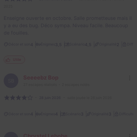
2025
Enseigne ouverte en octobre. Salle prometteuse mais il
y a eu des bug. Déco sympa. Niveau facile. Beaucoup
de fouilles.
4
3,5
4,5
2
Décor et son
Énigmes
Scénario
Originalité
Diffic
Utile
Seeeebz Bop
SB
27
escapes réalisés
2
escapes notés
28 juin 2026
salle jouée le 28 juin 2026
1
4
4
3
3
Décor et son
Énigmes
Scénario
Originalité
Difficulté
Chrystel Lebobe