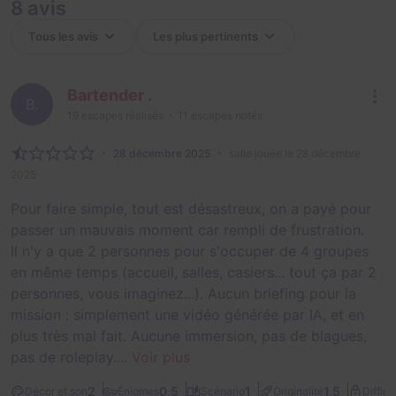
8 avis
Bartender .
B.
19
escapes réalisés
11
escapes notés
28 décembre 2025
salle jouée le 28 décembre
2025
Pour faire simple, tout est désastreux, on a payé pour
passer un mauvais moment car rempli de frustration.
Il n'y a que 2 personnes pour s'occuper de 4 groupes
en même temps (accueil, salles, casiers... tout ça par 2
personnes, vous imaginez...). Aucun briefing pour la
mission : simplement une vidéo générée par IA, et en
plus très mal fait. Aucune immersion, pas de blagues,
pas de roleplay....
Voir plus
2
0,5
1
1,5
Décor et son
Énigmes
Scénario
Originalité
Difficu