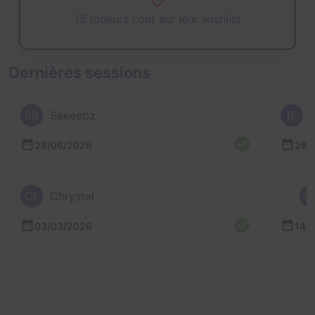
15 joueurs l'ont sur leur wishlist
Dernières sessions
SB
Seeeebz
B.
28/06/2026
28/
CL
Chrystel
V
03/03/2026
14/