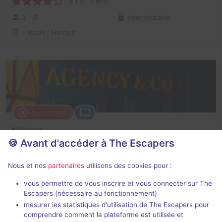
4 / 5
1 avis
2 - 6
Intermédiaire
Frisson / Horreur
Jeu terminé
Mission
🍪 Avant d'accéder à The Escapers
4 / 5
2 avis
2 - 6
Difficile
Nous et nos
partenaires
utilisons des cookies pour :
Aventure
vous permettre de vous inscrire et vous connecter sur The
Escapers (nécessaire au fonctionnement)
mesurer les statistiques d'utilisation de The Escapers pour
comprendre comment la plateforme est utilisée et