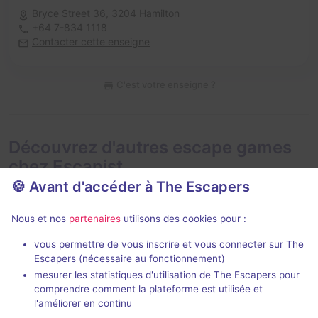
Bryce Street 36,
3204 Hamilton
+64 7-834 1118
Contacter cette enseigne
C'est votre enseigne ?
Découvrez d'autres escape games
chez Escapist
🍪 Avant d'accéder à The Escapers
Nous et nos
partenaires
utilisons des cookies pour :
vous permettre de vous inscrire et vous connecter sur The
Escapers (nécessaire au fonctionnement)
mesurer les statistiques d'utilisation de The Escapers pour
Heist
comprendre comment la plateforme est utilisée et
Escapist
- Hamilton
l'améliorer en continu
Aucun avis