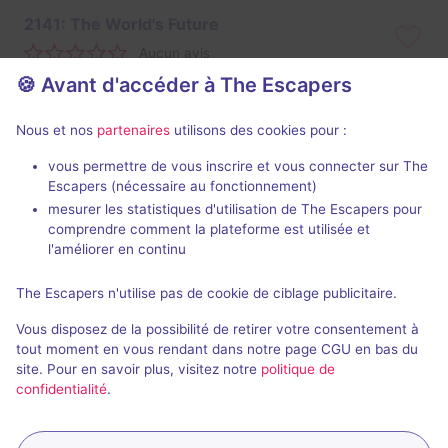
2141: The World's Future
Aucun avis
🍪 Avant d'accéder à The Escapers
2 - 6
Difficile
Science-Fiction
Non renseigné
Nous et nos
partenaires
utilisons des cookies pour :
vous permettre de vous inscrire et vous connecter sur The
Escapers (nécessaire au fonctionnement)
mesurer les statistiques d'utilisation de The Escapers pour
comprendre comment la plateforme est utilisée et
l'améliorer en continu
The Escapers n'utilise pas de cookie de ciblage publicitaire.
The Illuminati Riddle
Vous disposez de la possibilité de retirer votre consentement à
Aucun avis
tout moment en vous rendant dans notre page CGU en bas du
site. Pour en savoir plus, visitez notre
politique de
2 - 6
Intermédiaire
confidentialité
.
Enquête / Mystère
Non renseigné