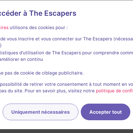
accéder à The Escapers
yrinthe Géant des Monts de Guéret
ires
utilisons des cookies pour :
de vous inscrire et vous connecter sur The Escapers (nécessa
)
tistiques d'utilisation de The Escapers pour comprendre comm
l'améliorer en continu
Le Magot du Lutin
se pas de cookie de ciblage publicitaire.
3,5 / 5
2 avis
 possibilité de retirer votre consentement à tout moment en v
Au choix
2-4 joueurs
s du site. Pour en savoir plus, visitez notre
politique de confi
Enquête / Mystère
6€ - 12€
Uniquement nécessaires
Accepter tout