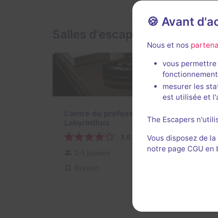
🍪 Avant d'
Salles d'escape game de Lab
Nous et nos
partena
vous permettre 
fonctionnement
mesurer les sta
est utilisée et 
L'antre du professeur
The Escapers n'utili
Labyrinthus
3,6 / 5
3 avis
Vous disposez de la
notre page CGU en ba
2-5 joueurs
Difficile
Évasion
6,4€ - 16€