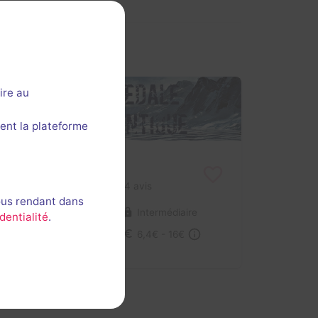
ire au
ent la plateforme
Dédale antique
3,2 / 5
4 avis
ous rendant dans
2-5 joueurs
Intermédiaire
dentialité
.
Logique
6,4€ - 16€