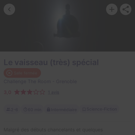
Le vaisseau (très) spécial
Salle fermée
Challenge The Room
- Grenoble
3,0
1 avis
Science-Fiction
2-6
60 min
Intermédiaire
Malgré des débuts chancelants et quelques