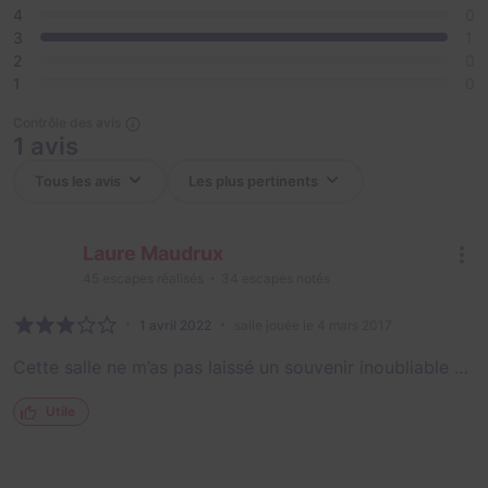
4
0
3
1
2
0
1
0
Contrôle des avis
1 avis
Laure Maudrux
45
escapes réalisés
34
escapes notés
1 avril 2022
salle jouée le 4 mars 2017
Cette salle ne m’as pas laissé un souvenir inoubliable …
Utile