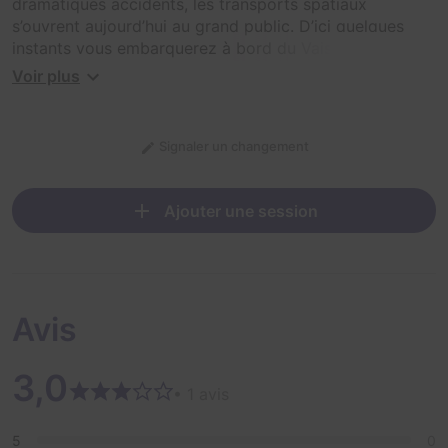
dramatiques accidents, les transports spatiaux
s’ouvrent aujourd’hui au grand public. D’ici quelques
instants vous embarquerez à bord du Vaisseau Kafa où
je vous laisserai aux bons soins de Kaissy, notre
Voir plus
intelligence artificielle.
Nous vous remercions pour votre confiance et ferons
Signaler un changement
tout notre possible pour que vous n’oubliiez pas ce
voyage.
Ajouter une session
Avis
3,0
• 1 avis
5
0