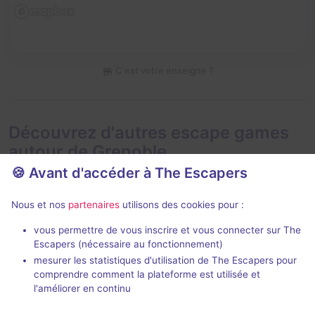
C'est votre enseigne ?
Découvrez d'autres escape games
autour de Grenoble
🍪 Avant d'accéder à The Escapers
Nous et nos
partenaires
utilisons des cookies pour :
vous permettre de vous inscrire et vous connecter sur The
Escapers (nécessaire au fonctionnement)
mesurer les statistiques d'utilisation de The Escapers pour
Bleue
Le Train des
comprendre comment la plateforme est utilisée et
Only The Brain
Escape Game Bastille
- Grenoble
l'améliorer en continu
4,8 / 5
101 avis