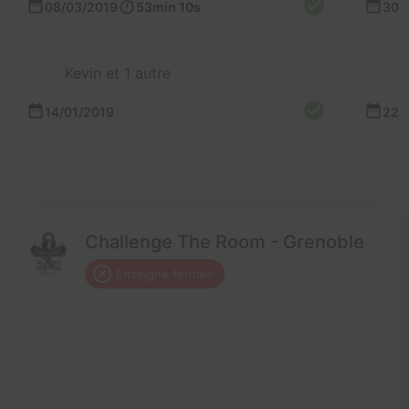
08/03/2019
53min 10s
30/
Kevin et 1 autre
14/01/2019
22/
Challenge The Room - Grenoble
Enseigne fermée