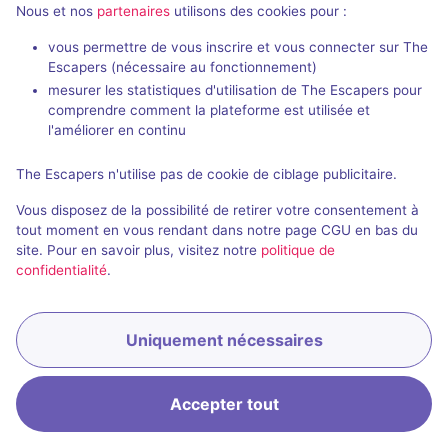
Nous et nos
partenaires
utilisons des cookies pour :
vous permettre de vous inscrire et vous connecter sur The
Escapers (nécessaire au fonctionnement)
mesurer les statistiques d'utilisation de The Escapers pour
Salle fermée
comprendre comment la plateforme est utilisée et
l'améliorer en continu
Le Cachot de la Bastille
4 / 5
1 avis
The Escapers n'utilise pas de cookie de ciblage publicitaire.
Au choix
2 - 6
Vous disposez de la possibilité de retirer votre consentement à
tout moment en vous rendant dans notre page CGU en bas du
Évasion
site. Pour en savoir plus, visitez notre
politique de
confidentialité
.
Uniquement nécessaires
Accepter tout
Accueil
Recherche
Connexion
Menu