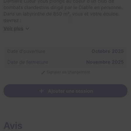
Dernière Lueur vous plonge au coeur d'un club de
combats clandestins dirigé par le Diable en personne.
Dans un labyrinthe de 850 m², vous et votre équipe,
devrez :
Voir plus
- ⚔️ Échapper à des créatures anthropomorphes
incarnées par des acteurs professionnels, survoltés et
terrifiants.
Date d'ouverture
Octobre 2025
- 🧠 Résoudre des pièges mortels, inspirées des escape
Date de fermeture
Novembre 2025
games, pour progresser dans le jeu.
Signaler un changement
- 💎 Protéger votre collier de vie, pendant 5 rounds
Chaque session dure 30 minutes intenses, où chaque
Ajouter une session
seconde compte pour grimper dans le classement.
Avis