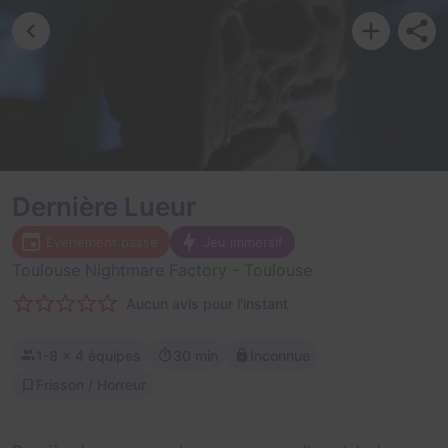
Dernière Lueur
Évènement passé
Jeu immersif
Toulouse Nightmare Factory
- Toulouse
Aucun avis pour l'instant
1-8
× 4 équipes
30 min
Inconnue
Frisson / Horreur