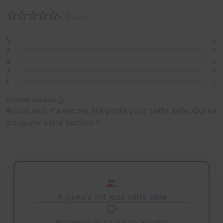
• 0 avis
5
0
4
0
3
0
2
0
1
0
Contrôle des avis
Aucun avis n'a encore été posté pour cette salle. Qui va
inaugurer cette section ?
4 joueurs ont joué cette salle
Personne ne l'a sur sa wishlist