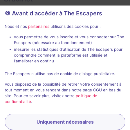
🍪 Avant d'accéder à The Escapers
Nous et nos
partenaires
utilisons des cookies pour :
vous permettre de vous inscrire et vous connecter sur The
Escapers (nécessaire au fonctionnement)
Hyperion
Le Duc des 
mesurer les statistiques d'utilisation de The Escapers pour
Izon Corp
- Albi
La Clé à Carre
comprendre comment la plateforme est utilisée et
4,7 / 5
5 avis
l'améliorer en continu
3 - 5
Intermédiaire
2 - 6
The Escapers n'utilise pas de cookie de ciblage publicitaire.
Science-Fiction
20€ - 24€
Vous disposez de la possibilité de retirer votre consentement à
tout moment en vous rendant dans notre page CGU en bas du
site. Pour en savoir plus, visitez notre
politique de
confidentialité
.
Uniquement nécessaires