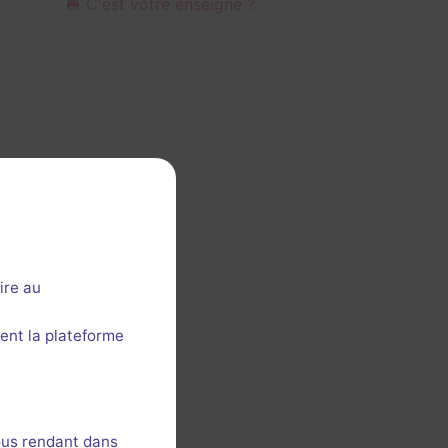
C'est votre enseigne ?
ire au
ent la plateforme
ous rendant dans