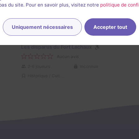
s du site. Pour en savoir plus, visitez notre
politique de confi
Uniquement nécessaires
Accepter tout
Salle fermée
Les disparus du Fort Lachaux
Aucun avis
2-6 joueurs
Inconnue
Historique / Culturel