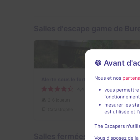
Salles d'escape game de Bur
🍪 Avant d'
Nous et nos
partena
Alerte sous le fort
4,4 / 5
4 avis
vous permettre 
fonctionnement
2-6 joueurs
Intermédiaire
mesurer les sta
Catastrophe
18€ - 28€
est utilisée et 
The Escapers n'utili
Salles fermées de Bureau 40
Vous disposez de la