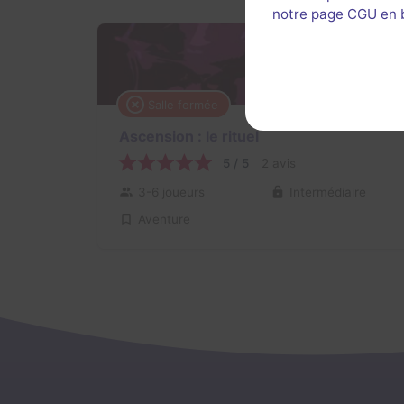
notre page CGU en ba
Salle fermée
Ascension : le rituel
5 / 5
2 avis
3-6 joueurs
Intermédiaire
Aventure