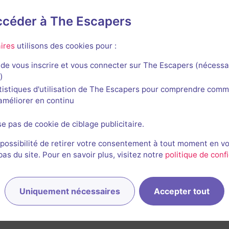
accéder à The Escapers
e Abracada Parc
ires
utilisons des cookies pour :
de vous inscrire et vous connecter sur The Escapers (nécessa
)
tistiques d'utilisation de The Escapers pour comprendre comm
l'améliorer en continu
En extérieur
Fantôme du Passé
se pas de cookie de ciblage publicitaire.
Aucun avis
 possibilité de retirer votre consentement à tout moment en v
s du site. Pour en savoir plus, visitez notre
politique de confi
2-8 joueurs
Inconnue
Enquête / Mystère
30€ - 40€
Uniquement nécessaires
Accepter tout