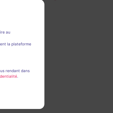
ire au
ent la plateforme
ous rendant dans
dentialité
.