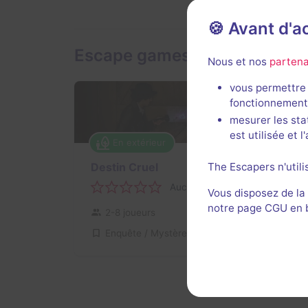
🍪 Avant d'
Escape games en extérieur d
Nous et nos
partena
vous permettre 
fonctionnement
mesurer les sta
est utilisée et 
En extérieur
Destin Cruel
The Escapers n'utili
Aucun avis
Vous disposez de la
notre page CGU en ba
2-8 joueurs
Inconnue
Enquête / Mystère
30€ - 40€