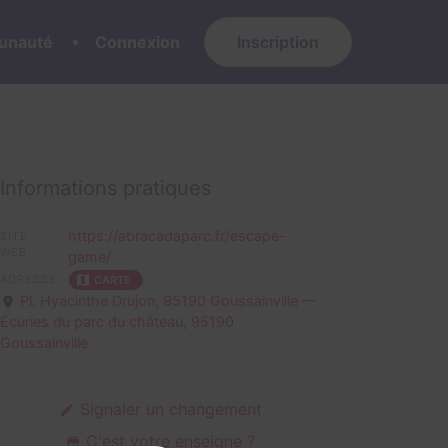
nauté
Connexion
Inscription
Informations pratiques
https://abracadaparc.fr/escape-
SITE
WEB
game/
ADRESSE
CARTE
Pl. Hyacinthe Drujon, 95190 Goussainville —
Ecuries du parc du château,
95190
Goussainville
Signaler un changement
C'est votre enseigne ?