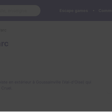
Escape games
Commu
Parc
rc
ste en extérieur à Goussainville (Val-d'Oise) qui
 Cruel
.