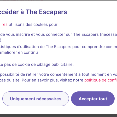
Hubert Woszczyk
20
escapes réalisés
17
escapes notés
2
avis utiles
accéder à The Escapers
3 février 2026
salle jouée le 3 février 2026
ires
utilisons des cookies pour :
e job mais rien d'extraordinaire. Quelques cadenas et clés m
/abris de jardin c'est cohérent avec le scenario.
de vous inscrire et vous connecter sur The Escapers (nécessa
)
2/3
3
3
2
3
et son
Énigmes
Scénario
Originalité
Difficulté
tistiques d'utilisation de The Escapers pour comprendre comm
l'améliorer en continu
e
se pas de cookie de ciblage publicitaire.
 possibilité de retirer votre consentement à tout moment en v
1
s du site. Pour en savoir plus, visitez notre
politique de confi
Uniquement nécessaires
Accepter tout