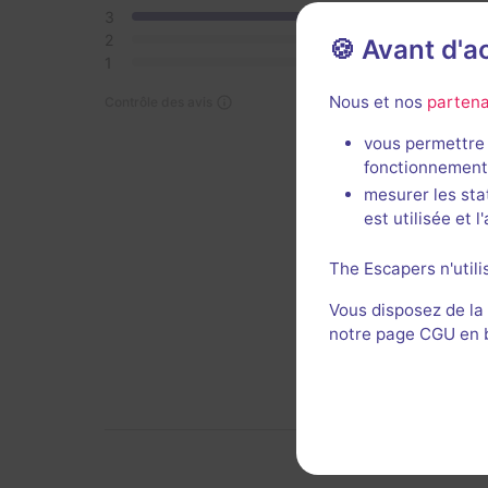
3
1
2
0
🍪 Avant d'
1
0
Nous et nos
partena
Contrôle des avis
fait l
maison
vous permettre 
fonctionnement
Décor 
mesurer les sta
est utilisée et 
Util
The Escapers n'utili
Vous disposez de la
notre page CGU en ba