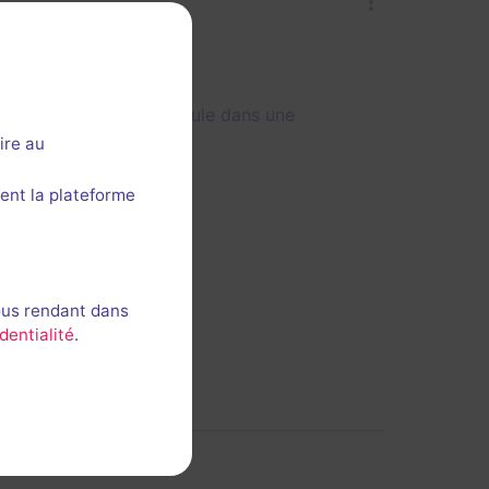
ais vu que le jeu se déroule dans une
ire au
ent la plateforme
ous rendant dans
dentialité
.