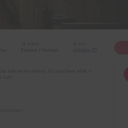
Thème
Prix
Frisson / Horreur
ter
320SEK
our before he returns. Do you have what it
s out?
n changement