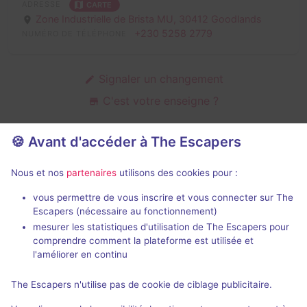
ADRESSE
CARTE
Zone Industrielle de Brista MU,
30412 Goodlands
+230 5258 2779
NUMÉRO DE TÉLÉPHONE
Signaler un changement
C'est votre enseigne ?
🍪 Avant d'accéder à The Escapers
Salles d'escape game de Turtle
Nous et nos
partenaires
utilisons des cookies pour :
Rush
vous permettre de vous inscrire et vous connecter sur The
Escapers (nécessaire au fonctionnement)
mesurer les statistiques d'utilisation de The Escapers pour
comprendre comment la plateforme est utilisée et
l'améliorer en continu
The Escapers n'utilise pas de cookie de ciblage publicitaire.
Braquage du Casino