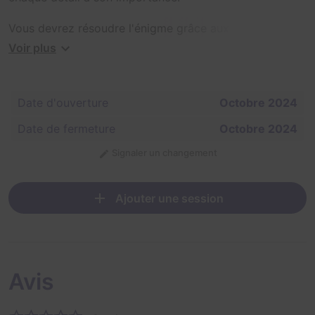
Vous devrez résoudre l'énigme grâce aux indices que la
Créature du Lac aura eu "l'intelligence" de vous laisser
Voir plus
en un temps record.
Date d'ouverture
Octobre 2024
Date de fermeture
Octobre 2024
Signaler un changement
Ajouter une session
Avis