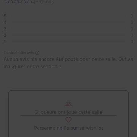
• 0 avis
5
0
4
0
3
0
2
0
1
0
Contrôle des avis
Aucun avis n'a encore été posté pour cette salle. Qui va
inaugurer cette section ?
3 joueurs ont joué cette salle
Personne ne l'a sur sa wishlist