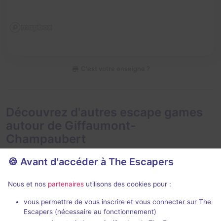
C'est votre enseigne ?
Découvrez d'autres escape games
autour de Giffaumont-
Champaubert
🍪 Avant d'accéder à The Escapers
Nous et nos
partenaires
utilisons des cookies pour :
En extérieur
En extéri
90 min
vous permettre de vous inscrire et vous connecter sur The
Escapers (nécessaire au fonctionnement)
La Dame du Lac
Le Der sauve