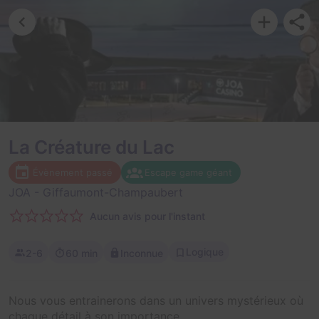
La Créature du Lac
Évènement passé
Escape game géant
JOA
- Giffaumont-Champaubert
Aucun avis pour l'instant
Logique
2-6
60 min
Inconnue
Nous vous entrainerons dans un univers mystérieux où
chaque détail à son importance.