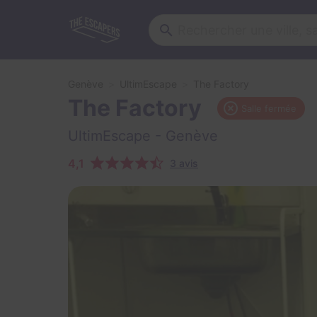
Genève
UltimEscape
The Factory
The Factory
Salle fermée
UltimEscape
- Genève
4,1
3 avis