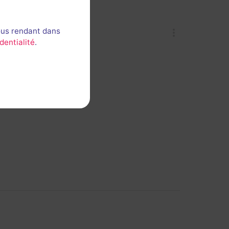
ous rendant dans
dentialité
.