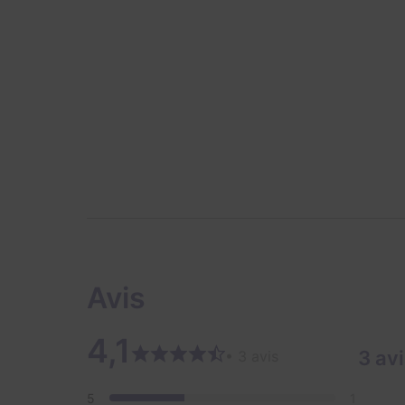
Avis
4,1
3 av
• 3 avis
5
1