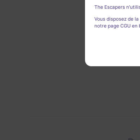
The Escapers n'utili
Vous disposez de la
notre page CGU en ba
Décor 