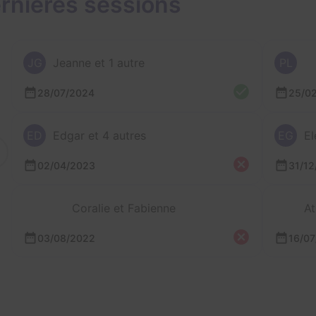
rnières sessions
JG
Jeanne et 1 autre
PL
28/07/2024
25/0
ED
Edgar et 4 autres
EG
El
02/04/2023
31/12
Coralie et Fabienne
At
03/08/2022
16/07