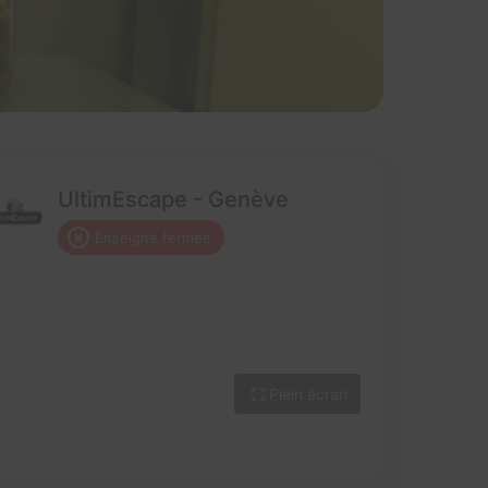
UltimEscape - Genève
Enseigne fermée
Plein écran