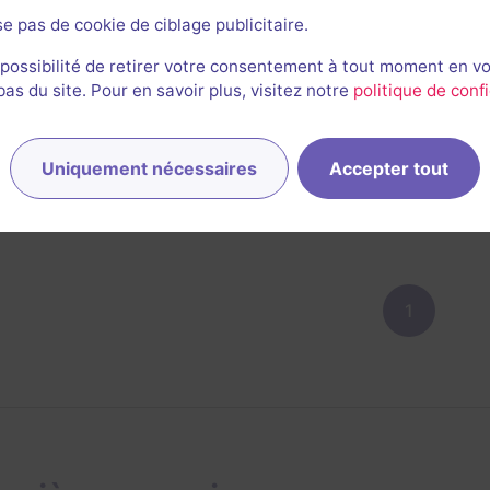
se pas de cookie de ciblage publicitaire.
 possibilité de retirer votre consentement à tout moment en v
Fabienne Deberne
s du site. Pour en savoir plus, visitez notre
politique de confi
304
escapes réalisés
192
escapes notés
1
avis utile
30 juillet 2023
salle jouée le 3 août 2022
Uniquement nécessaires
Accepter tout
4
4
4
4
et son
Énigmes
Scénario
Originalité
1