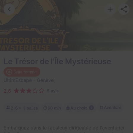
Le Trésor de l'Île Mystérieuse
Salle fermée
UltimEscape
- Genève
2,6
5 avis
Aventure
2-6
× 3 salles
60 min
Au choix
Embarquez dans le fabuleux dirigeable de l'aventurier