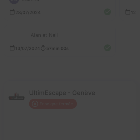
28/07/2024
12/
Alan et Nell
13/07/2024
57min 00s
UltimEscape - Genève
Enseigne fermée