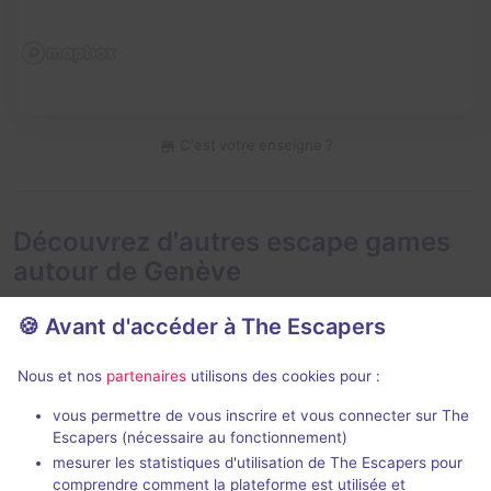
C'est votre enseigne ?
Découvrez d'autres escape games
autour de Genève
🍪 Avant d'accéder à The Escapers
Nous et nos
partenaires
utilisons des cookies pour :
90 min
vous permettre de vous inscrire et vous connecter sur The
Escapers (nécessaire au fonctionnement)
Le Jardin de Madame Suzette
L'Héritage de
mesurer les statistiques d'utilisation de The Escapers pour
Trip Trap Escape
- Genève
Trip Trap Esca
comprendre comment la plateforme est utilisée et