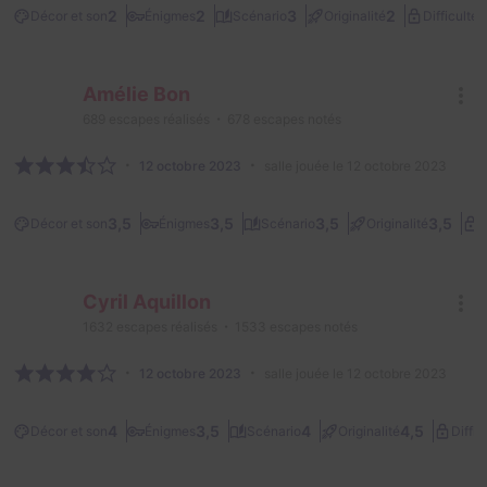
1
2
2
3
2
Décor et son
Énigmes
Scénario
Originalité
Difficulté
Amélie Bon
689
escapes réalisés
678
escapes notés
12 octobre 2023
salle jouée le 12 octobre 2023
3,5
3,5
3,5
3,5
Décor et son
Énigmes
Scénario
Originalité
D
Cyril Aquillon
1632
escapes réalisés
1533
escapes notés
12 octobre 2023
salle jouée le 12 octobre 2023
4
3,5
4
4,5
Décor et son
Énigmes
Scénario
Originalité
Diffic