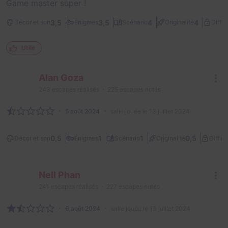
Game master super !
3,5
3,5
4
4
Décor et son
Énigmes
Scénario
Originalité
Diffic
Utile
Alan Goza
243
escapes réalisés
225
escapes notés
5 août 2024
salle jouée le 13 juillet 2024
0,5
1
1
0,5
Décor et son
Énigmes
Scénario
Originalité
Difficu
Nell Phan
241
escapes réalisés
227
escapes notés
6 août 2024
salle jouée le 13 juillet 2024