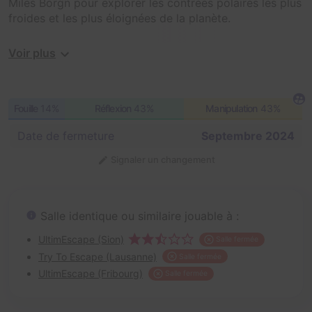
Miles Borgn pour explorer les contrées polaires les plus
froides et les plus éloignées de la planète.
Malheureusement, tout ne se passe pas comme prévu
Voir plus
et vous vous échouez sur une île, une île mystérieuse
non répertoriée, mais que cache-t-elle ?
Fouille
14%
Réflexion
43%
Manipulation
43%
Arriverez-vous à découvrir le secret de l'île, à résoudre
ses énigmes et vous enfuir avec qu'il ne soit trop tard ?
Date de fermeture
Septembre 2024
Signaler un changement
Salle identique ou similaire jouable à :
UltimEscape (Sion)
Salle fermée
Try To Escape (Lausanne)
Salle fermée
UltimEscape (Fribourg)
Salle fermée