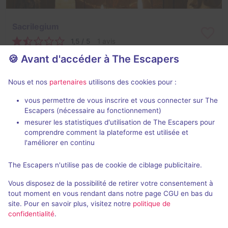
Sacrilegium
1,5 / 5
1 avis
🍪 Avant d'accéder à The Escapers
2 - 10
Inconnue
Évasion
15€ - 30€
Nous et nos
partenaires
utilisons des cookies pour :
vous permettre de vous inscrire et vous connecter sur The
Escapers (nécessaire au fonctionnement)
mesurer les statistiques d'utilisation de The Escapers pour
comprendre comment la plateforme est utilisée et
l'améliorer en continu
The Escapers n'utilise pas de cookie de ciblage publicitaire.
Extended room
Vous disposez de la possibilité de retirer votre consentement à
Aucun avis
tout moment en vous rendant dans notre page CGU en bas du
site. Pour en savoir plus, visitez notre
politique de
2 - 10
Difficile
confidentialité
.
Logique
15€ - 30€