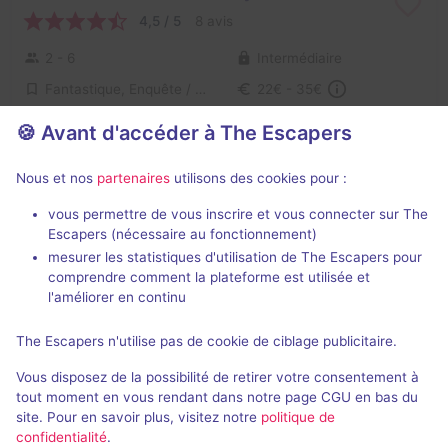
4,5 / 5
8 avis
2 - 6
Intermédiaire
Fantastique, Enquête / Mystère
22€ - 35€
🍪 Avant d'accéder à The Escapers
Escape games en extérieur de Don't
Nous et nos
partenaires
utilisons des cookies pour :
Go Bananas !
vous permettre de vous inscrire et vous connecter sur The
Escapers (nécessaire au fonctionnement)
mesurer les statistiques d'utilisation de The Escapers pour
comprendre comment la plateforme est utilisée et
l'améliorer en continu
En extérieur
2 h 30 min
The Escapers n'utilise pas de cookie de ciblage publicitaire.
La Quête des 3 Clés
Vous disposez de la possibilité de retirer votre consentement à
Aucun avis
tout moment en vous rendant dans notre page CGU en bas du
site. Pour en savoir plus, visitez notre
politique de
1 - 12
Intermédiaire
confidentialité
.