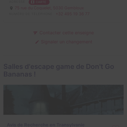
ADRESSE
CARTE
75 rue du Coquelet,
5030 Gembloux
+32 495 19 36 77
NUMÉRO DE TÉLÉPHONE
Contacter cette enseigne
Signaler un changement
Salles d'escape game de Don't Go
Bananas !
Avis de Recherche en Transylvanie