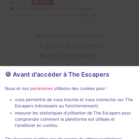
ADRESSE
CARTE
22 Chipperfield Dr,
VIC 3224 Moolap
+61 474 249 929
NUMÉRO DE TÉLÉPHONE
Contacter cette enseigne
Signaler un changement
C'est votre enseigne ?
🍪 Avant d'accéder à The Escapers
Salles d'escape game de
Nous et nos
partenaires
utilisons des cookies pour :
Containaphobia
vous permettre de vous inscrire et vous connecter sur The
Escapers (nécessaire au fonctionnement)
mesurer les statistiques d'utilisation de The Escapers pour
comprendre comment la plateforme est utilisée et
l'améliorer en continu
80 min