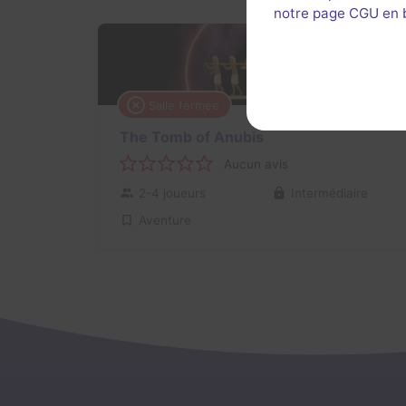
notre page CGU en ba
Salle fermée
The Tomb of Anubis
Aucun avis
2-4 joueurs
Intermédiaire
Aventure