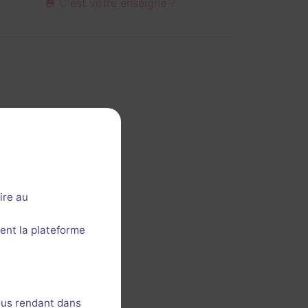
C'est votre enseigne ?
ire au
ent la plateforme
ous rendant dans