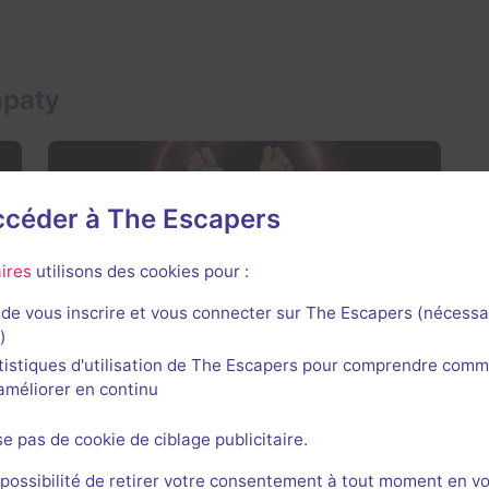
apaty
accéder à The Escapers
ires
utilisons des cookies pour :
The Death's Clinic
3 / 5
1 avis
de vous inscrire et vous connecter sur The Escapers (nécessa
)
2-4 joueurs
Intermédiaire
tistiques d'utilisation de The Escapers pour comprendre comm
Virus / Asile / Hôpital
57,5zł - 85zł
l'améliorer en continu
se pas de cookie de ciblage publicitaire.
 possibilité de retirer votre consentement à tout moment en v