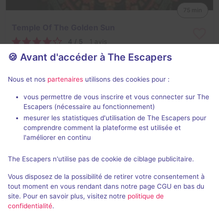
75 min
Temple Of The Golden Sun
4 / 5
1 avis
🍪 Avant d'accéder à The Escapers
2 - 5
Inconnue
Fantastique
Non renseigné
Nous et nos
partenaires
utilisons des cookies pour :
vous permettre de vous inscrire et vous connecter sur The
Escapers (nécessaire au fonctionnement)
mesurer les statistiques d'utilisation de The Escapers pour
comprendre comment la plateforme est utilisée et
l'améliorer en continu
The Escapers n'utilise pas de cookie de ciblage publicitaire.
Ritual - True Story
Vous disposez de la possibilité de retirer votre consentement à
Aucun avis
tout moment en vous rendant dans notre page CGU en bas du
site. Pour en savoir plus, visitez notre
politique de
2 - 5
Inconnue
confidentialité
.
Frisson / Horreur
Non renseigné