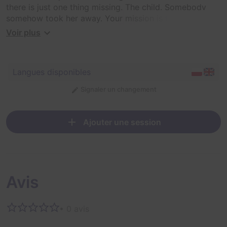
there is just one thing missing. The child. Somebody
somehow took her away. Your mission is to find out
what happened and to get out of the room before the
Voir plus
time runs out. Use all the objects, despite the fact that
it might be a regular toy. Good luck!
Langues disponibles
Signaler un changement
Ajouter une session
Avis
• 0 avis