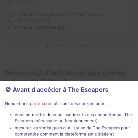
ul. Pokoleń Lechii Gdańsk 1,
80-560 Gdansk
+48 739 094 852
Contacter cette enseigne
C'est votre enseigne ?
Découvrez d'autres escape games
autour de Gdansk
🍪 Avant d'accéder à The Escapers
Nous et nos
partenaires
utilisons des cookies pour :
vous permettre de vous inscrire et vous connecter sur The
Escapers (nécessaire au fonctionnement)
mesurer les statistiques d'utilisation de The Escapers pour
The Legend Of The Seven Rings
The Warrior's
comprendre comment la plateforme est utilisée et
Escape Time
- Gdansk
Escape Time
-