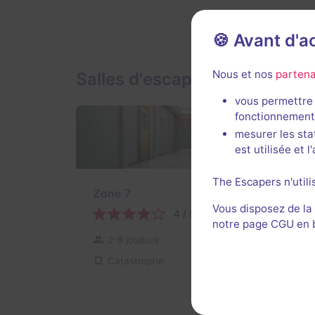
🍪 Avant d'
Nous et nos
partena
Salles d'escape game de Maît
vous permettre 
fonctionnement
mesurer les sta
est utilisée et 
The Escapers n'utili
Zone 7
Vous disposez de la
4 / 5
3 avis
notre page CGU en ba
2-8 joueurs
Difficile
Catastrophe
$33