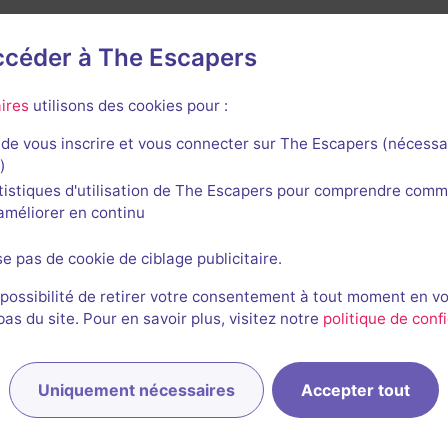
accéder à The Escapers
ires
utilisons des cookies pour :
re du Jeu
de vous inscrire et vous connecter sur The Escapers (nécessa
)
tistiques d'utilisation de The Escapers pour comprendre comm
l'améliorer en continu
se pas de cookie de ciblage publicitaire.
Trésor des Templiers
 possibilité de retirer votre consentement à tout moment en v
3,5 / 5
2 avis
s du site. Pour en savoir plus, visitez notre
politique de confi
3-5 joueurs
Intermédiaire
Historique / Culturel
$33
Uniquement nécessaires
Accepter tout