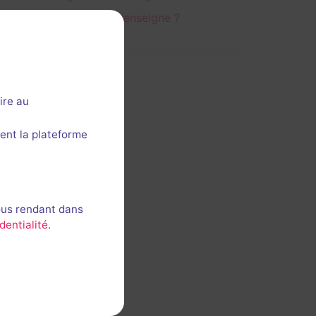
C'est votre enseigne ?
ire au
ent la plateforme
ous rendant dans
dentialité
.