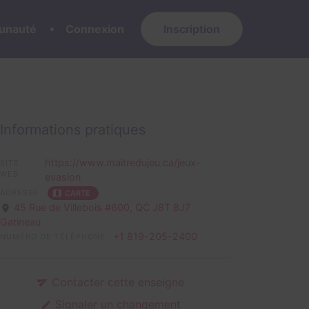
nauté
Connexion
Inscription
Informations pratiques
https://www.maitredujeu.ca/jeux-
SITE
WEB
evasion
ADRESSE
CARTE
45 Rue de Villebois #600,
QC J8T 8J7
Gatineau
+1 819-205-2400
NUMÉRO DE TÉLÉPHONE
Contacter cette enseigne
Signaler un changement