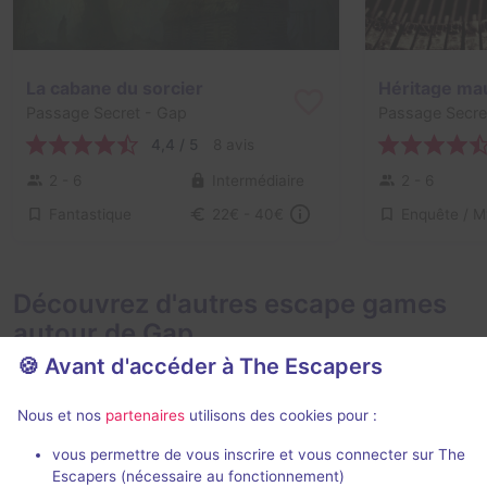
La cabane du sorcier
Héritage ma
Passage Secret
- Gap
Passage Secre
4,4 / 5
8 avis
2 - 6
Intermédiaire
2 - 6
Fantastique
22€ - 40€
Découvrez d'autres escape games
autour de Gap
🍪 Avant d'accéder à The Escapers
Nous et nos
partenaires
utilisons des cookies pour :
vous permettre de vous inscrire et vous connecter sur The
Escapers (nécessaire au fonctionnement)