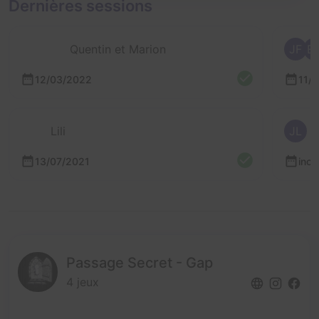
Dernières sessions
Quentin et Marion
JF
E
12/03/2022
11/
Lili
JL
13/07/2021
inc
Passage Secret - Gap
4 jeux