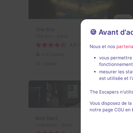
90 min
The Box
🍪 Avant d'
The Box
- Gand
4,5 / 5
1 avis
Nous et nos
partena
3-8 joueurs
Inconnue
vous permettre 
Logique
fonctionnement
Non renseigné
mesurer les sta
est utilisée et 
The Escapers n'utili
Vous disposez de la
notre page CGU en ba
Red Alert
Lockdown
- Gand