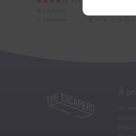
4 / 5
1 avis
3-6 joueurs
Inconnue
Catastrophe
26,7€ - 43,3€
À p
Qui so
Contact
Presse