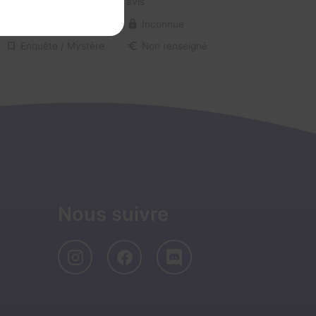
4 / 5
2 avis
2-6 joueurs
Inconnue
Enquête / Mystère
Non renseigné
Nous suivre