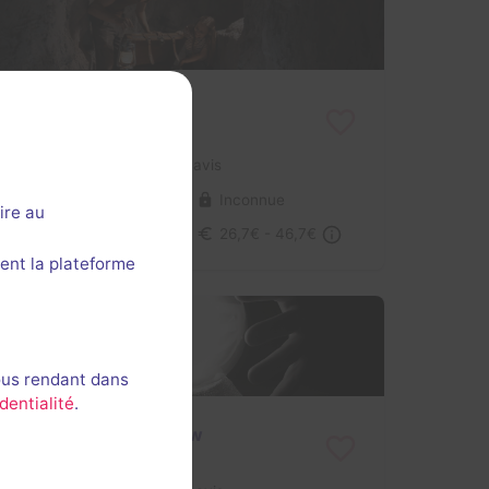
Rum Rebellion
Lockdown
- Gand
4 / 5
1 avis
3-6 joueurs
Inconnue
ire au
Pirates
26,7€ - 46,7€
ent la plateforme
ous rendant dans
dentialité
.
Escape the Freakshow
Cube Zero
- Gand