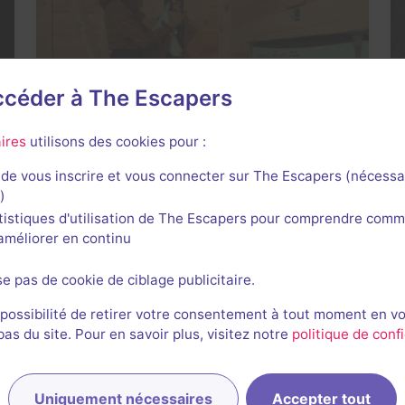
The Avalanche
accéder à The Escapers
Lockdown
- Gand
4 / 5
1 avis
ires
utilisons des cookies pour :
4-6 joueurs
Intermédiaire
de vous inscrire et vous connecter sur The Escapers (nécessa
Catastrophe
)
26,7€ - 32,5€
tistiques d'utilisation de The Escapers pour comprendre comm
l'améliorer en continu
se pas de cookie de ciblage publicitaire.
 possibilité de retirer votre consentement à tout moment en v
s du site. Pour en savoir plus, visitez notre
politique de confi
The Graveyard
Lockdown
- Gand
Uniquement nécessaires
Accepter tout