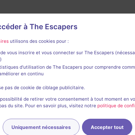
accéder à The Escapers
ires
utilisons des cookies pour :
de vous inscrire et vous connecter sur The Escapers (nécessa
rnières sessions
)
tistiques d'utilisation de The Escapers pour comprendre comm
l'améliorer en continu
se pas de cookie de ciblage publicitaire.
 possibilité de retirer votre consentement à tout moment en v
s du site. Pour en savoir plus, visitez notre
politique de confi
Vincent et Céline
Uniquement nécessaires
Accepter tout
20/07/2016