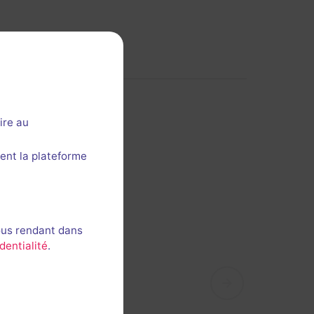
ire au
ent la plateforme
ous rendant dans
dentialité
.