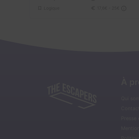
Logique
17,6€ - 25€
À p
Qui so
Contact
Presse
Mentio
Politiqu