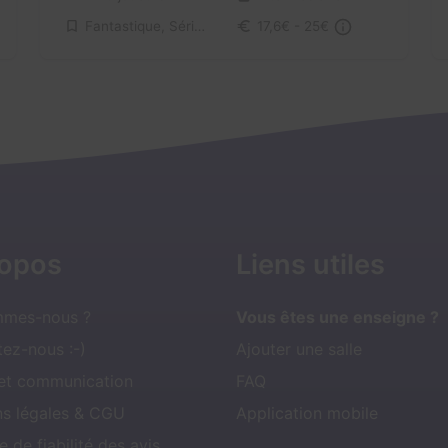
Fantastique, Série / Film / Roman
17,6€ - 25€
ropos
Liens utiles
mmes-nous ?
Vous êtes une enseigne ?
ez-nous :-)
Ajouter une salle
 et communication
FAQ
ns légales & CGU
Application mobile
e de fiabilité des avis