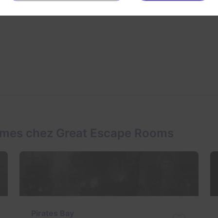
ames chez Great Escape Rooms
Pirates Bay