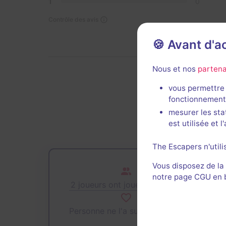
1
0
Contrôle des avis
🍪 Avant d'
Nous et nos
partena
vous permettre 
De
fonctionnement
mesurer les sta
est utilisée et 
The Escapers n'utili
Vous disposez de la
notre page CGU en ba
2 joueurs ont joué cette salle
Personne ne l'a sur sa wishlist