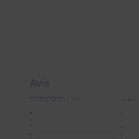
Avis
• 0 avis
Aucun 
5
0
4
0
3
0
2
0