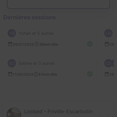
Dernières sessions
YB
Yohan et 5 autres
LM
26/07/2026
39min 00s
09/
SG
Sabine et 3 autres
CB
P
11/05/2024
57min 00s
26/
Locked - Friville-Escarbotin