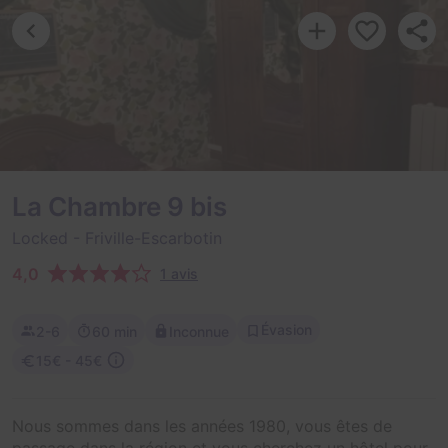
La Chambre 9 bis
Locked
- Friville-Escarbotin
4,0
1 avis
Évasion
2-6
60 min
Inconnue
15€ - 45€
Nous sommes dans les années 1980, vous êtes de
passage dans la région et vous cherchez un hôtel pour