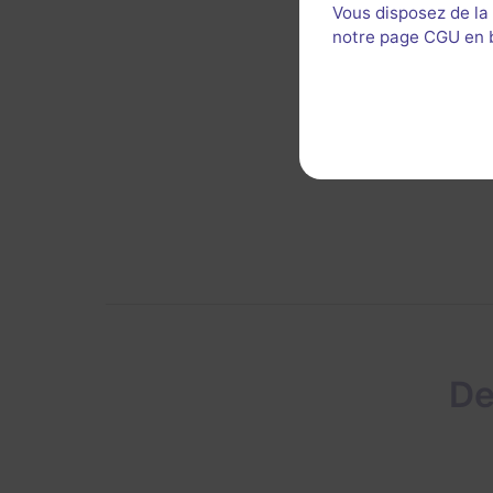
Vous disposez de la
notre page CGU en ba
Décor 
De