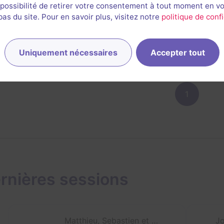
 possibilité de retirer votre consentement à tout moment en v
s du site. Pour en savoir plus, visitez notre
politique de confi
24 mars 2024
salle jouée le 24 mars 2024
2/
4,5
4,5
4,5
4,5
et son
Énigmes
Scénario
Originalité
Difficulté
Uniquement nécessaires
Accepter tout
1
rnières sessions
Matthieu, Sebastien et Estelle
Jo