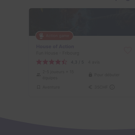
Action game
House of Action
Fun House
- Fribourg
4,3 / 5
4 avis
2-5 joueurs
× 15
Pour débuter
équipes
Aventure
35CHF