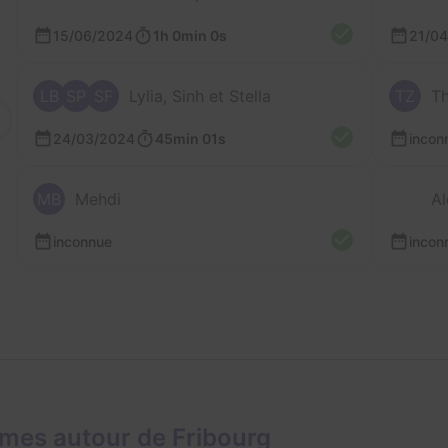
15/06/2024
1h 0min 0s
21/0
LB
SP
SF
Lylia, Sinh et Stella
TZ
T
24/03/2024
45min 01s
incon
MB
Mehdi
Al
inconnue
incon
mes autour de Fribourg