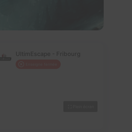
UltimEscape - Fribourg
Enseigne fermée
Plein écran