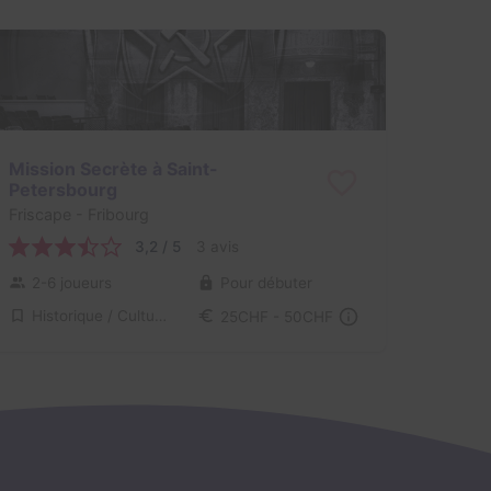
Mission Secrète à Saint-
Petersbourg
Friscape
- Fribourg
3,2 / 5
3 avis
2-6 joueurs
Pour débuter
Historique / Culturel
25CHF - 50CHF