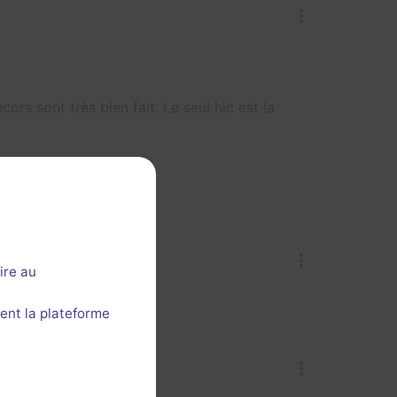
écors sont très bien fait. Le seul hic est la
ire au
ent la plateforme