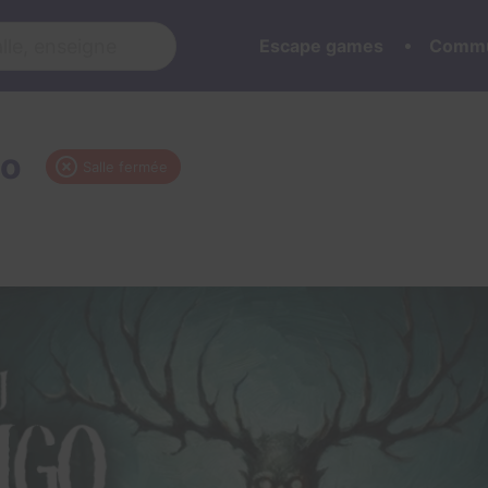
Escape games
Commu
go
Salle fermée