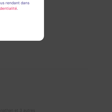
ous rendant dans
dentialité
.
3
nathan et 3 autres