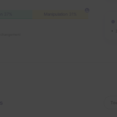
on
37%
Manipulation
31%
n changement
is