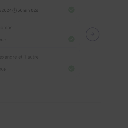
4/2024
56min 02s
homas
nue
exandre et 1 autre
nue