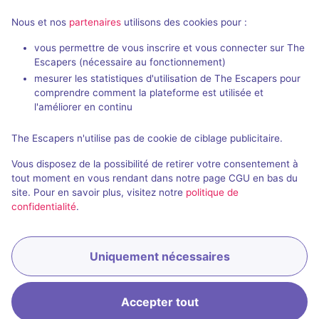
Nous et nos
partenaires
utilisons des cookies pour :
Action game
vous permettre de vous inscrire et vous connecter sur The
Escapers (nécessaire au fonctionnement)
House of Action
Emergency E
mesurer les statistiques d'utilisation de The Escapers pour
Fun House
- Fribourg
Friscape
- Frib
comprendre comment la plateforme est utilisée et
4,3 / 5
4 avis
l'améliorer en continu
2 - 5
× 15
2 - 6
Pour débuter
The Escapers n'utilise pas de cookie de ciblage publicitaire.
équipes
Catastroph
Vous disposez de la possibilité de retirer votre consentement à
Aventure
35CHF
tout moment en vous rendant dans notre page CGU en bas du
site. Pour en savoir plus, visitez notre
politique de
confidentialité
.
Uniquement nécessaires
Réserver
Accepter tout