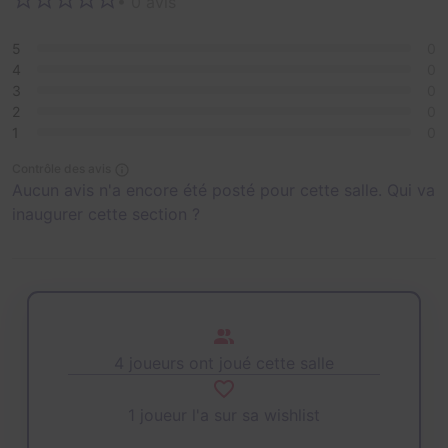
• 0 avis
5
0
4
0
3
0
2
0
1
0
Contrôle des avis
Aucun avis n'a encore été posté pour cette salle. Qui va
inaugurer cette section ?
4 joueurs ont joué cette salle
1 joueur l'a sur sa wishlist