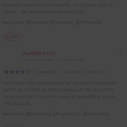
Superbe expérience immersive , un voyage dans le
temps . On recommande vivement !!!!!
1/3
5
5
5
Énigmes
Scénario
Originalité
Difficulté
Utile
Joy&Nico Cts
79
escapes réalisés
61
escapes notés
7 juillet 2024
salle jouée le 7 juillet 2024
Une façon très sympathique de découvrir une petite
partie de la forêt de Fontainebleau et de ses points
remarquables. Livre bien conçu et agréable à suivre.
Très ludique.
1/3
4
3,5
3,5
Énigmes
Scénario
Originalité
Difficulté