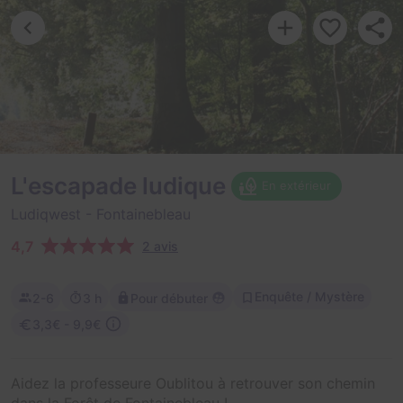
L'escapade ludique
En extérieur
Ludiqwest
- Fontainebleau
4,7
2 avis
Enquête / Mystère
2-6
3 h
Pour débuter
3,3€ - 9,9€
Aidez la professeure Oublitou à retrouver son chemin
dans la Forêt de Fontainebleau !