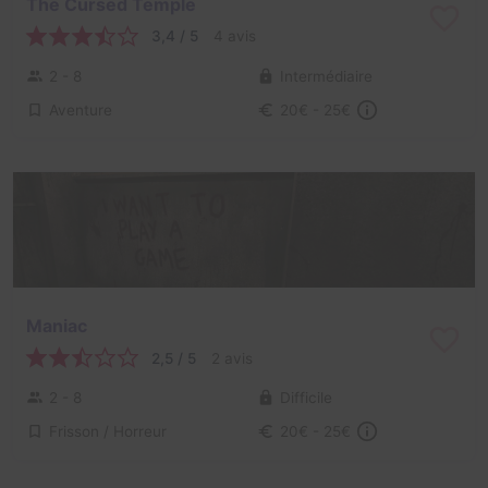
The Cursed Temple
3,4 / 5
4 avis
2 - 8
Intermédiaire
Aventure
20€ - 25€
Maniac
2,5 / 5
2 avis
2 - 8
Difficile
Frisson / Horreur
20€ - 25€