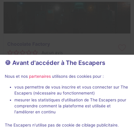
Chocolate Factory
Aucun avis
🍪 Avant d'accéder à The Escapers
2 - 8
Inconnue
Enquête / Mystère
20€ - 25€
Nous et nos
partenaires
utilisons des cookies pour :
vous permettre de vous inscrire et vous connecter sur The
Escapers (nécessaire au fonctionnement)
mesurer les statistiques d'utilisation de The Escapers pour
comprendre comment la plateforme est utilisée et
l'améliorer en continu
The Escapers n'utilise pas de cookie de ciblage publicitaire.
Walking Death