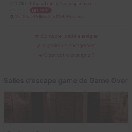
https://firenze.escapegameover.it
SITE WEB
ADRESSE
CARTE
Via Silvio Pellico 3,
50100 Florence
Contacter cette enseigne
Signaler un changement
C'est votre enseigne ?
Salles d'escape game de Game Over