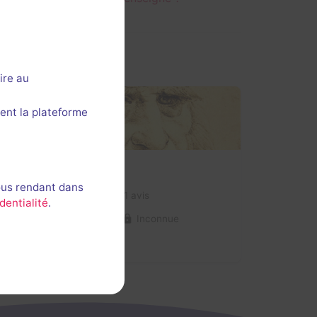
ire au
ent la plateforme
Salle fermée
Vinci
ous rendant dans
3,5 / 5
1 avis
dentialité
.
2-6 joueurs
Inconnue
Historique / Culturel