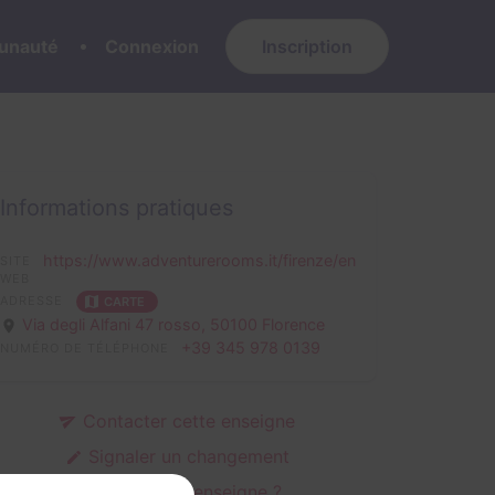
nauté
Connexion
Inscription
Informations pratiques
https://www.adventurerooms.it/firenze/en
SITE
WEB
ADRESSE
CARTE
Via degli Alfani 47 rosso,
50100 Florence
+39 345 978 0139
NUMÉRO DE TÉLÉPHONE
Contacter cette enseigne
Signaler un changement
C'est votre enseigne ?