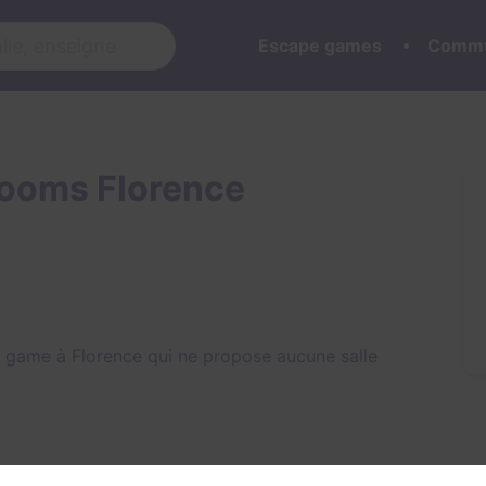
Escape games
Commu
ooms Florence
game à Florence qui ne propose aucune salle