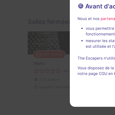
🍪 Avant d'
Nous et nos
partena
Salles fermées de Adventur
vous permettre 
fonctionnement
mesurer les sta
est utilisée et 
Salle fermée
The Escapers n'utili
Mafia
Vous disposez de la
Aucun avis
notre page CGU en ba
2-12 joueurs
Pour débuter
Enquête / Mystère