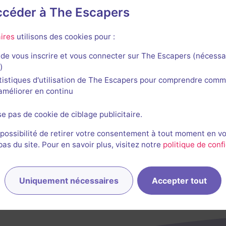
accéder à The Escapers
ires
utilisons des cookies pour :
e Rooms
de vous inscrire et vous connecter sur The Escapers (nécessa
)
tistiques d'utilisation de The Escapers pour comprendre comm
l'améliorer en continu
Salle fermée
se pas de cookie de ciblage publicitaire.
The Black Queen
 possibilité de retirer votre consentement à tout moment en v
Aucun avis
s du site. Pour en savoir plus, visitez notre
politique de confi
2-6 joueurs
Inconnue
Fantastique
Uniquement nécessaires
Accepter tout