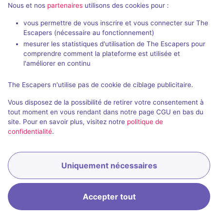
Nous et nos
partenaires
utilisons des cookies pour :
vous permettre de vous inscrire et vous connecter sur The
Escapers (nécessaire au fonctionnement)
4
autres salles correspondant à votre recherche
mesurer les statistiques d'utilisation de The Escapers pour
sont disponibles autour de
Finestrat
.
comprendre comment la plateforme est utilisée et
l'améliorer en continu
Étendre la recherche
The Escapers n'utilise pas de cookie de ciblage publicitaire.
Vous disposez de la possibilité de retirer votre consentement à
tout moment en vous rendant dans notre page CGU en bas du
site. Pour en savoir plus, visitez notre
politique de
confidentialité
.
Uniquement nécessaires
Accepter tout
Accueil
Recherche
Connexion
Menu