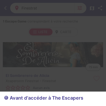
Finestrat
1 Escape Game
correspondant à votre recherche
LISTE
CARTE
75 min
El Sombrerero de Alicia
Xcaperoom Finestrat
- Finestrat
Aucun avis
2 - 4
Intermédiaire
🍪 Avant d'accéder à The Escapers
Série / Film / Roman
20€ - 30€