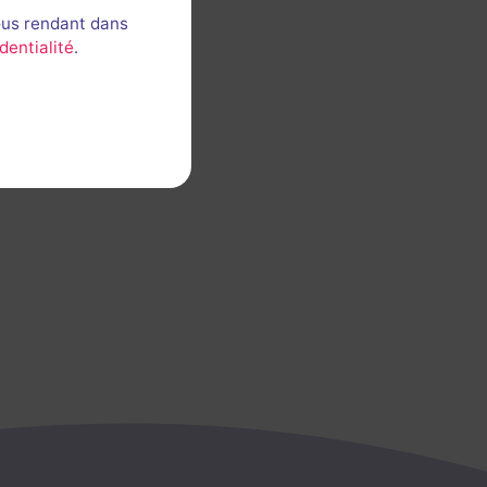
ous rendant dans
dentialité
.