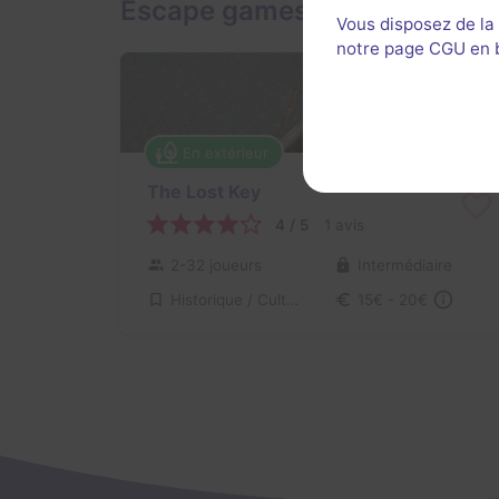
Escape games en extérieur 
Vous disposez de la
notre page CGU en ba
En extérieur
The Lost Key
4 / 5
1 avis
2-32 joueurs
Intermédiaire
Historique / Culturel
15€ - 20€