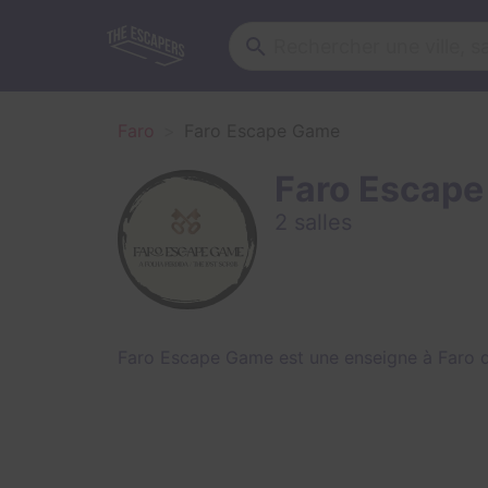
Faro
Faro Escape Game
Faro Escap
2 salles
Faro Escape Game est une enseigne à Faro q