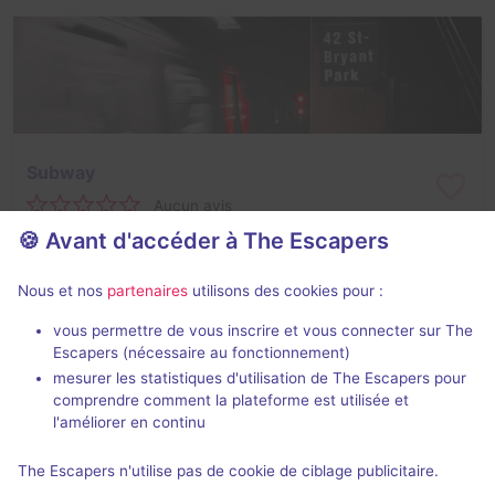
Subway
Aucun avis
🍪 Avant d'accéder à The Escapers
2 - 6
Inconnue
Catastrophe
Non renseigné
Nous et nos
partenaires
utilisons des cookies pour :
vous permettre de vous inscrire et vous connecter sur The
Escapers (nécessaire au fonctionnement)
mesurer les statistiques d'utilisation de The Escapers pour
comprendre comment la plateforme est utilisée et
l'améliorer en continu
The Escapers n'utilise pas de cookie de ciblage publicitaire.